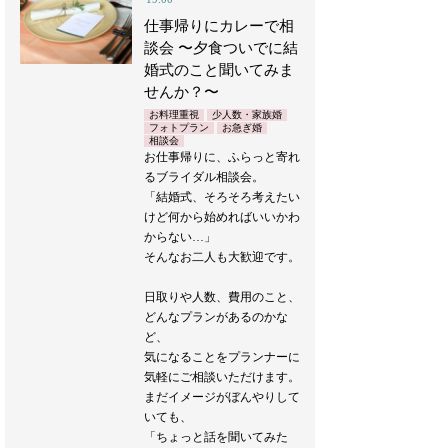
仕事帰りにカレーで相
談会 〜夕食ついでに結
婚式のこと聞いてみま
せんか？〜
お料理重視
少人数・家族婚
フォトプラン
お急ぎ婚
相談会
お仕事帰りに、ふらっと寄れ
るブライダル相談会。
「結婚式、そろそろ考えたい
けど何から始めればいいかわ
からない…」
そんなお二人も大歓迎です。
日取りや人数、費用のこと、
どんなプランがあるのかな
ど、
気になることをプランナーに
気軽にご相談いただけます。
まだイメージがぼんやりして
いても、
「ちょっと話を聞いてみた