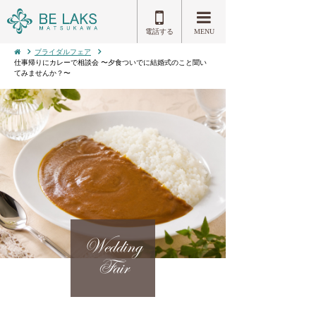
電話する
MENU
ブライダルフェア
仕事帰りにカレーで相談会 〜夕食ついでに結婚式のこと聞い
てみませんか？〜
Wedding
Fair