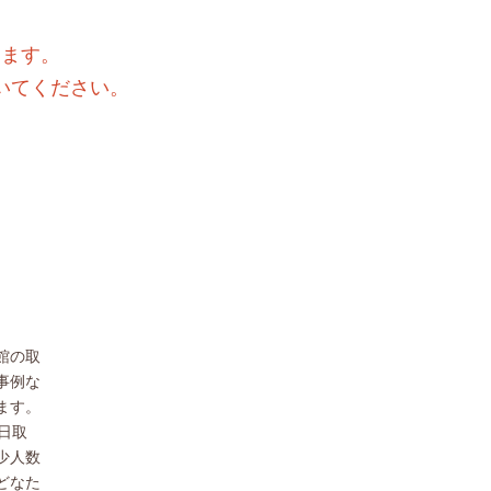
きます。
いてください。
館の取
事例な
ます。
日取
少人数
どなた