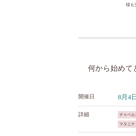
様も
何から始めて
8月4
開催日
詳細
チャペル
マタニテ