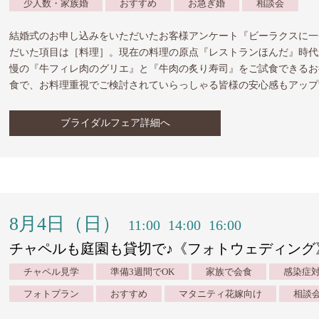
少人数・家族婚
おすすめ
お急ぎ婚
相談会
結婚式のお申し込みをいただいたお客様アンケート『ビーラクスに一
だいた項目は［料理］。現在の料理の原点『レストランほんだ』時代
慢の『牛フィレ肉のグリエ』と『牛肉の炙り寿司』をご試食できるお
食で、お料理重視でご検討されていらっしゃる皆様の安心感もアップ
ブライダルフェア詳細へ
8月4日（日）
11:00
14:00
16:00
チャペルも庭園も貸切で♪《フォトウェディング
チャペル見学
準備3週間でOK
家族で会食
感染症
フォトプラン
おすすめ
マタニティ花嫁向け
相談