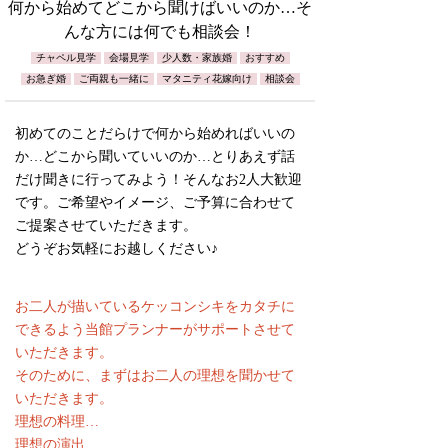
何から始めてどこから聞けばいいのか…そ
んな方には何でも相談会！
チャペル見学
会場見学
少人数・家族婚
おすすめ
お急ぎ婚
ご両親も一緒に
マタニティ花嫁向け
相談会
初めてのことだらけで何から始めればいいの
か…どこから聞いていいのか…とりあえず話
だけ聞きに行ってみよう！そんなお2人大歓迎
です。ご希望やイメージ、ご予算に合わせて
ご提案させていただきます。
どうぞお気軽にお越しください♪
お二人が描いているケッコンシキをカタチに
できるよう当館プランナーがサポートさせて
いただきます。
そのために、まずはお二人の理想を聞かせて
いただきます。
理想の料理…
理想の演出…