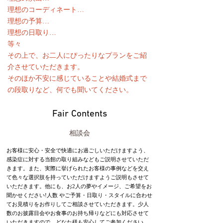
理想のコーディネート…
理想の予算…
理想の日取り…
等々
その上で、お二人にぴったりなプランをご紹
介させていただきます。
そのほか不安に感じていることや結婚式まで
の段取りなど、何でも聞いてください。
Fair Contents
相談会
お客様に安心・安全で快適にお過ごしいただけますよう、
感染症に対する当館の取り組みなどもご説明させていただ
きます。また、実際に挙げられたお客様の事例などを交え
て色々な選択肢を持っていただけますようご説明もさせて
いただきます。他にも、お2人の夢やイメージ、ご希望をお
聞かせください!人数 やご予算・日取り・スタイルに合わせ
てお見積りをお作りしてご相談させていただきます。少人
数のお披露目会やお食事のお持ち帰りなどにも対応させて
いただきますので、どなた様も安心してご参加ください。