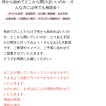
何から始めてどこから聞けばいいのか…そ
んな方には何でも相談会！
チャペル見学
会場見学
少人数・家族婚
おすすめ
お急ぎ婚
ご両親も一緒に
マタニティ花嫁向け
相談会
初めてのことだらけで何から始めればいいの
か…どこから聞いていいのか…とりあえず話
だけ聞きに行ってみよう！そんなお2人大歓迎
です。ご希望やイメージ、ご予算に合わせて
ご提案させていただきます。
どうぞお気軽にお越しください♪
お二人が描いているケッコンシキをカタチに
できるよう当館プランナーがサポートさせて
いただきます。
そのために、まずはお二人の理想を聞かせて
いただきます。
理想の料理…
理想の演出…