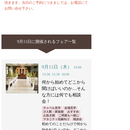
頂きます。当日のご予約につきましては、お電話にて
お問い合せ下さい。
9月11日に開催されるフェア一覧
9月11日（木）
10:00
13:30
15:30
18:00
何から始めてどこから
聞けばいいのか…そん
な方には何でも相談
会！
チャペル見学
会場見学
少人数・家族婚
おすすめ
お急ぎ婚
ご両親も一緒に
マタニティ花嫁向け
相談会
初めてのことだらけで何から
始めればいいのか…どこから