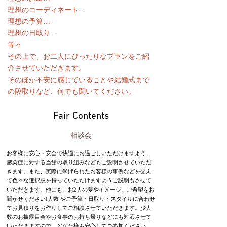
理想のコーディネート…
理想の予算…
理想の日取り…
等々
その上で、お二人にぴったりなプランをご紹
介させていただきます。
そのほか不安に感じていることや結婚式まで
の段取りなど、何でも聞いてください。
Fair Contents
相談会
お客様に安心・安全で快適にお過ごしいただけますよう、
感染症に対する当館の取り組みなどもご説明させていただ
きます。また、実際に挙げられたお客様の事例などを交え
て色々な選択肢を持っていただけますようご説明もさせて
いただきます。他にも、お2人の夢やイメージ、ご希望をお
聞かせください!人数 やご予算・日取り・スタイルに合わせ
てお見積りをお作りしてご相談させていただきます。少人
数のお披露目会やお食事のお持ち帰りなどにも対応させて
いただきますので、どなた様も安心してご参加ください。