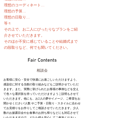
理想のコーディネート…
理想の予算…
理想の日取り…
等々
その上で、お二人にぴったりなプランをご紹
介させていただきます。
そのほか不安に感じていることや結婚式まで
の段取りなど、何でも聞いてください。
Fair Contents
相談会
お客様に安心・安全で快適にお過ごしいただけますよう、
感染症に対する当館の取り組みなどもご説明させていただ
きます。また、実際に挙げられたお客様の事例などを交え
て色々な選択肢を持っていただけますようご説明もさせて
いただきます。他にも、お2人の夢やイメージ、ご希望をお
聞かせください!人数 やご予算・日取り・スタイルに合わせ
てお見積りをお作りしてご相談させていただきます。少人
数のお披露目会やお食事のお持ち帰りなどにも対応させて
いただきますので、どなた様も安心してご参加ください。