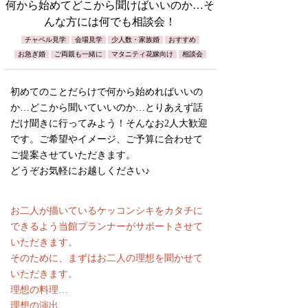
何から始めてどこから聞けばいいのか…そ
んな方には何でも相談会！
チャペル見学
会場見学
少人数・家族婚
おすすめ
お急ぎ婚
ご両親も一緒に
マタニティ花嫁向け
相談会
初めてのことだらけで何から始めればいいの
か…どこから聞いていいのか…とりあえず話
だけ聞きに行ってみよう！そんなお2人大歓迎
です。ご希望やイメージ、ご予算に合わせて
ご提案させていただきます。
どうぞお気軽にお越しください♪
お二人が描いているケッコンシキをカタチに
できるよう当館プランナーがサポートさせて
いただきます。
そのために、まずはお二人の理想を聞かせて
いただきます。
理想の料理…
理想の演出…