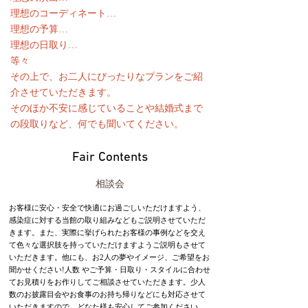
理想のコーディネート…
理想の予算…
理想の日取り…
等々
その上で、お二人にぴったりなプランをご紹
介させていただきます。
そのほか不安に感じていることや結婚式まで
の段取りなど、何でも聞いてください。
Fair Contents
相談会
お客様に安心・安全で快適にお過ごしいただけますよう、
感染症に対する当館の取り組みなどもご説明させていただ
きます。また、実際に挙げられたお客様の事例などを交え
て色々な選択肢を持っていただけますようご説明もさせて
いただきます。他にも、お2人の夢やイメージ、ご希望をお
聞かせください!人数 やご予算・日取り・スタイルに合わせ
てお見積りをお作りしてご相談させていただきます。少人
数のお披露目会やお食事のお持ち帰りなどにも対応させて
いただきますので、どなた様も安心してご参加ください。