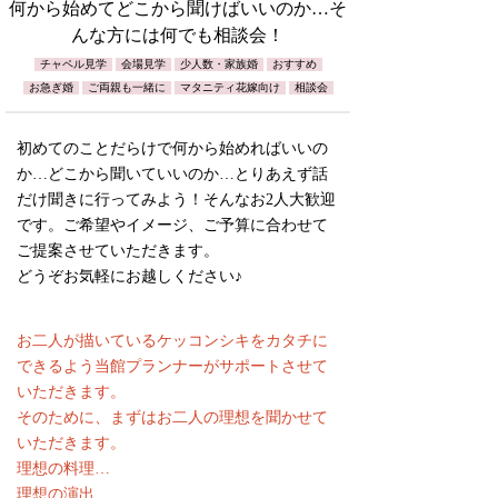
何から始めてどこから聞けばいいのか…そ
んな方には何でも相談会！
チャペル見学
会場見学
少人数・家族婚
おすすめ
お急ぎ婚
ご両親も一緒に
マタニティ花嫁向け
相談会
初めてのことだらけで何から始めればいいの
か…どこから聞いていいのか…とりあえず話
だけ聞きに行ってみよう！そんなお2人大歓迎
です。ご希望やイメージ、ご予算に合わせて
ご提案させていただきます。
どうぞお気軽にお越しください♪
お二人が描いているケッコンシキをカタチに
できるよう当館プランナーがサポートさせて
いただきます。
そのために、まずはお二人の理想を聞かせて
いただきます。
理想の料理…
理想の演出…