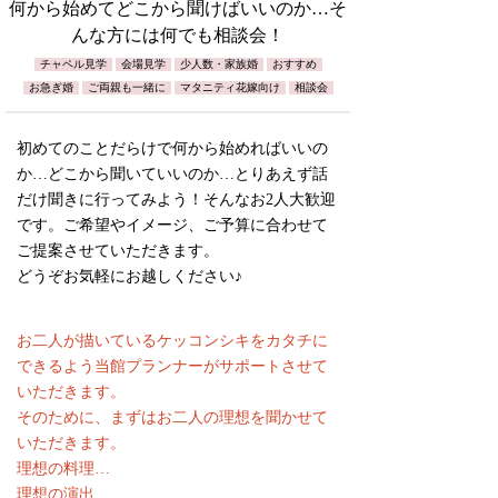
何から始めてどこから聞けばいいのか…そ
んな方には何でも相談会！
チャペル見学
会場見学
少人数・家族婚
おすすめ
お急ぎ婚
ご両親も一緒に
マタニティ花嫁向け
相談会
初めてのことだらけで何から始めればいいの
か…どこから聞いていいのか…とりあえず話
だけ聞きに行ってみよう！そんなお2人大歓迎
です。ご希望やイメージ、ご予算に合わせて
ご提案させていただきます。
どうぞお気軽にお越しください♪
お二人が描いているケッコンシキをカタチに
できるよう当館プランナーがサポートさせて
いただきます。
そのために、まずはお二人の理想を聞かせて
いただきます。
理想の料理…
理想の演出…