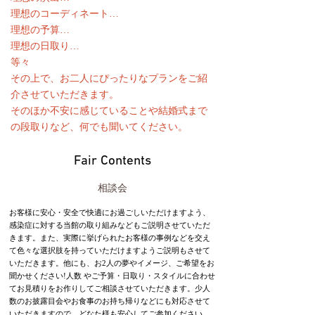
理想のコーディネート…
理想の予算…
理想の日取り…
等々
その上で、お二人にぴったりなプランをご紹
介させていただきます。
そのほか不安に感じていることや結婚式まで
の段取りなど、何でも聞いてください。
Fair Contents
相談会
お客様に安心・安全で快適にお過ごしいただけますよう、
感染症に対する当館の取り組みなどもご説明させていただ
きます。また、実際に挙げられたお客様の事例などを交え
て色々な選択肢を持っていただけますようご説明もさせて
いただきます。他にも、お2人の夢やイメージ、ご希望をお
聞かせください!人数 やご予算・日取り・スタイルに合わせ
てお見積りをお作りしてご相談させていただきます。少人
数のお披露目会やお食事のお持ち帰りなどにも対応させて
いただきますので、どなた様も安心してご参加ください。