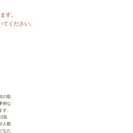
きます。
いてください。
館の取
事例な
ます。
日取
少人数
どなた