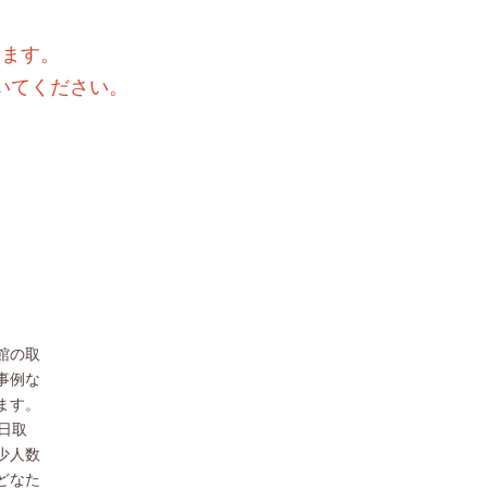
きます。
いてください。
館の取
事例な
ます。
日取
少人数
どなた