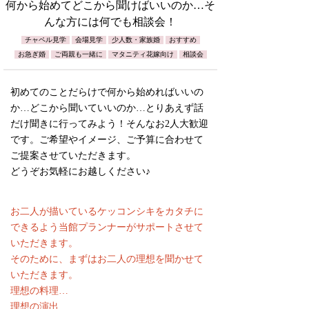
何から始めてどこから聞けばいいのか…そ
んな方には何でも相談会！
チャペル見学
会場見学
少人数・家族婚
おすすめ
お急ぎ婚
ご両親も一緒に
マタニティ花嫁向け
相談会
初めてのことだらけで何から始めればいいの
か…どこから聞いていいのか…とりあえず話
だけ聞きに行ってみよう！そんなお2人大歓迎
です。ご希望やイメージ、ご予算に合わせて
ご提案させていただきます。
どうぞお気軽にお越しください♪
お二人が描いているケッコンシキをカタチに
できるよう当館プランナーがサポートさせて
いただきます。
そのために、まずはお二人の理想を聞かせて
いただきます。
理想の料理…
理想の演出…