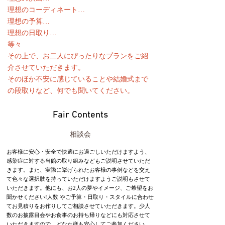
理想のコーディネート…
理想の予算…
理想の日取り…
等々
その上で、お二人にぴったりなプランをご紹
介させていただきます。
そのほか不安に感じていることや結婚式まで
の段取りなど、何でも聞いてください。
Fair Contents
相談会
お客様に安心・安全で快適にお過ごしいただけますよう、
感染症に対する当館の取り組みなどもご説明させていただ
きます。また、実際に挙げられたお客様の事例などを交え
て色々な選択肢を持っていただけますようご説明もさせて
いただきます。他にも、お2人の夢やイメージ、ご希望をお
聞かせください!人数 やご予算・日取り・スタイルに合わせ
てお見積りをお作りしてご相談させていただきます。少人
数のお披露目会やお食事のお持ち帰りなどにも対応させて
いただきますので、どなた様も安心してご参加ください。