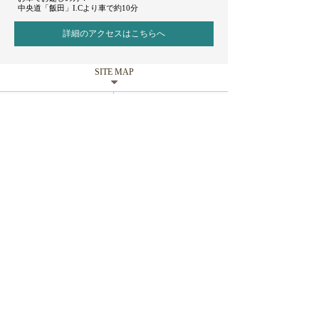
中央道「飯田」I.Cより車で約10分
詳細のアクセスはこちらへ
SITE MAP
トップページ
ブライダルフェア
プラン・費用
チャペル・挙式
パーティ会場
ガーデン
料理・メニュー
ドレス・衣裳
選ばれる理由
アクセス・サロン