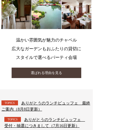
温かい雰囲気が魅力のチャペル
広大なガーデンもおふたりの貸切に
スタイルで選べるパーティ会場
選ばれる理由を見る
ありがとうのランチビュッフェ 最終
TOPICS
ご案内（8月8日更新）
ありがとうのランチビュッフェ
TOPICS
受付・抽選につきまして（7月16日更新）