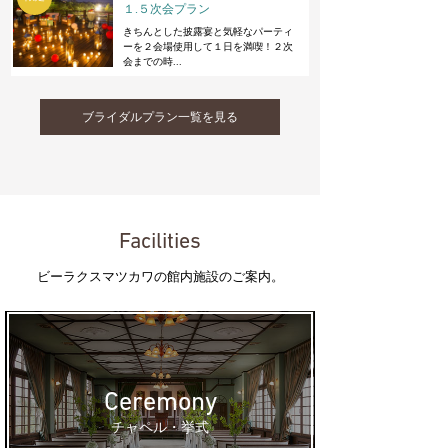
会場見学
お料理重視
少人数・家族婚
１.５次会プラン
おすすめ
お急ぎ婚
相談会
きちんとした披露宴と気軽なパーティ
ーを２会場使用して１日を満喫！２次
8/26
(wed)
会までの時...
【何も決まっていなくても大丈夫】気軽にはじ
める結婚式相談会
チャペル見学
ブライダルプラン一覧を見る
会場見学
少人数・家族婚
おすすめ
お急ぎ婚
ご両親も一緒に
マタニティ花嫁向け
相談会
8/27
(thu)
【何も決まっていなくても大丈夫】気軽にはじ
める結婚式相談会
Facilities
チャペル見学
会場見学
少人数・家族婚
おすすめ
お急ぎ婚
ご両親も一緒に
ビーラクスマツカワの館内施設のご案内。
マタニティ花嫁向け
相談会
8/28
(fri)
【何も決まっていなくても大丈夫】気軽にはじ
める結婚式相談会
チャペル見学
会場見学
少人数・家族婚
おすすめ
お急ぎ婚
ご両親も一緒に
Ceremony
マタニティ花嫁向け
相談会
チャペル・挙式
8/29
(sat)