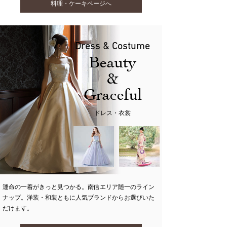
料理・ケーキページへ
Dress & Costume
Beauty
&
Graceful
ドレス・衣裳
運命の一着がきっと見つかる。南信エリア随一のライン
ナップ。洋装・和装ともに人気ブランドからお選びいた
だけます。