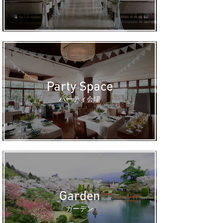
【何も決まっていなくても大丈夫】気軽にはじ
める結婚式相談会
チャペル見学
会場見学
少人数・家族婚
おすすめ
お急ぎ婚
ご両親も一緒に
マタニティ花嫁向け
相談会
8/30
(sun)
【何も決まっていなくても大丈夫】気軽にはじ
める結婚式相談会
Party Space
チャペル見学
会場見学
少人数・家族婚
おすすめ
お急ぎ婚
ご両親も一緒に
パーティ会場
マタニティ花嫁向け
相談会
8/31
(mon)
【何も決まっていなくても大丈夫】気軽にはじ
める結婚式相談会
チャペル見学
会場見学
少人数・家族婚
おすすめ
お急ぎ婚
ご両親も一緒に
マタニティ花嫁向け
相談会
Garden
ガーデン