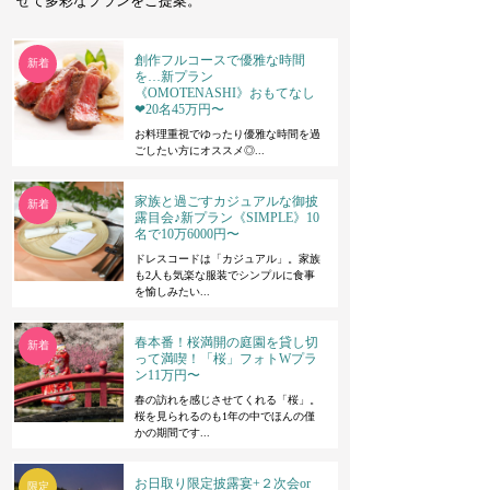
せて多彩なプランをご提案。
【何も決まっていなくても大丈夫】気軽にはじ
める結婚式相談会
創作フルコースで優雅な時間
チャペル見学
会場見学
少人数・家族婚
新着
を…新プラン
おすすめ
お急ぎ婚
ご両親も一緒に
《OMOTENASHI》おもてなし
マタニティ花嫁向け
相談会
❤︎20名45万円〜
8/20
(thu)
お料理重視でゆったり優雅な時間を過
ごしたい方にオススメ◎...
【何も決まっていなくても大丈夫】気軽にはじ
める結婚式相談会
チャペル見学
家族と過ごすカジュアルな御披
会場見学
少人数・家族婚
新着
露目会♪新プラン《SIMPLE》10
おすすめ
お急ぎ婚
ご両親も一緒に
名で10万6000円〜
マタニティ花嫁向け
相談会
ドレスコードは「カジュアル」。家族
8/22
(sat)
も2人も気楽な服装でシンプルに食事
を愉しみたい...
【何も決まっていなくても大丈夫】気軽にはじ
める結婚式相談会
チャペル見学
会場見学
少人数・家族婚
春本番！桜満開の庭園を貸し切
新着
って満喫！「桜」フォトWプラ
おすすめ
お急ぎ婚
ご両親も一緒に
ン11万円〜
マタニティ花嫁向け
相談会
春の訪れを感じさせてくれる「桜」。
8/23
(sun)
桜を見られるのも1年の中でほんの僅
かの期間です...
【料理重視派におすすめ】受け継がれる美味し
さを体感！プレミアム試食フェア
参加無料
フルコース試食
チャペル見学
お日取り限定披露宴+２次会or
限定