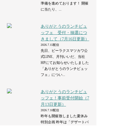
準備を進めております！ 開催
に当たり、...
ありがとうのランチビュ
ッフェ 受付・抽選につ
きまして（7月16日更新）
2026.7.15配信
先日、ビーラクスマツカワ公
式LINE、月刊いいだ、当社
HPにてお知らせいたしました
「ありがとうのランチビュッ
フェ」につい...
ありがとうのランチビュ
ッフェ！事前受付開始（7
月13日更新）
2026.7.10配信
昨年も開催致しました夏休み
特別企画 昨年は「デザートバ
イキング」を開催しました
開催中の
ご来館
が、本年は「ランチビュッフ
ブライダルフェア
ご相談予約