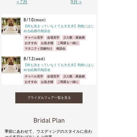
« 7月
9月 »
8/10
(mon)
【何も決まっていなくても大丈夫】気軽にはじ
める結婚式相談会
チャペル見学
会場見学
少人数・家族婚
おすすめ
お急ぎ婚
ご両親も一緒に
マタニティ花嫁向け
相談会
8/12
(wed)
【何も決まっていなくても大丈夫】気軽にはじ
める結婚式相談会
チャペル見学
会場見学
少人数・家族婚
おすすめ
お急ぎ婚
ご両親も一緒に
マタニティ花嫁向け
相談会
8/17
(mon)
ブライダルフェア一覧を見る
【何も決まっていなくても大丈夫】気軽にはじ
める結婚式相談会
チャペル見学
会場見学
少人数・家族婚
Bridal Plan
おすすめ
お急ぎ婚
ご両親も一緒に
マタニティ花嫁向け
相談会
季節にあわせて、ウエディングのスタイルに合わ
8/19
(wed)