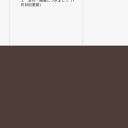
ェ 受付・抽選につきまして（7
月16日更新）