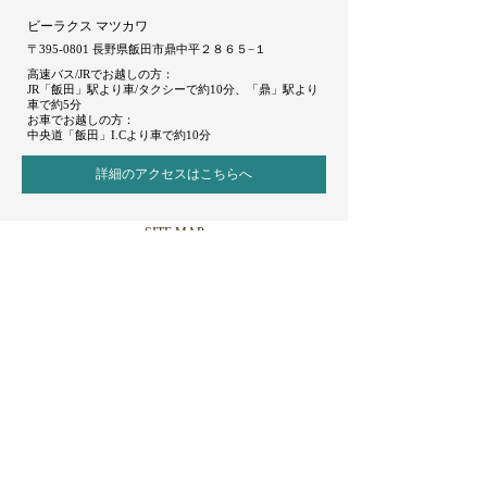
ビーラクス マツカワ
〒395-0801 長野県飯田市鼎中平２８６５−１
高速バス/JRでお越しの方：
JR「飯田」駅より車/タクシーで約10分、「鼎」駅より
車で約5分
お車でお越しの方：
中央道「飯田」I.Cより車で約10分
詳細のアクセスはこちらへ
SITE MAP
トップページ
ブライダルフェア
プラン・費用
チャペル・挙式
パーティ会場
ガーデン
料理・メニュー
ドレス・衣裳
選ばれる理由
アクセス・サロン