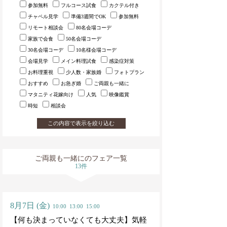
参加無料
フルコース試食
カクテル付き
チャペル見学
準備3週間でOK
参加無料
リモート相談会
80名会場コーデ
家族で会食
50名会場コーデ
30名会場コーデ
10名様会場コーデ
会場見学
メイン料理試食
感染症対策
お料理重視
少人数・家族婚
フォトプラン
おすすめ
お急ぎ婚
ご両親も一緒に
マタニティ花嫁向け
人気
映像鑑賞
時短
相談会
この内容で表示を絞り込む
ご両親も一緒に
のフェア一覧
13件
8月7日
(金)
10:00
13:00
15:00
【何も決まっていなくても大丈夫】気軽