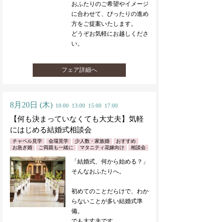
おふたりのご希望やイメージ
に合わせて、ぴったりの進め
方をご提案いたします。
どうぞお気軽にお越しくださ
い。
フェア詳細へ
8月20日
(木)
10:00
13:00
15:00
17:00
【何も決まっていなくても大丈夫】気軽
にはじめる結婚式相談会
チャペル見学
会場見学
少人数・家族婚
おすすめ
お急ぎ婚
ご両親も一緒に
マタニティ花嫁向け
相談会
「結婚式、何から始める？」
そんなおふたりへ。
初めてのことだらけで、わか
らないことが多い結婚式準
備。
でも大丈夫です。