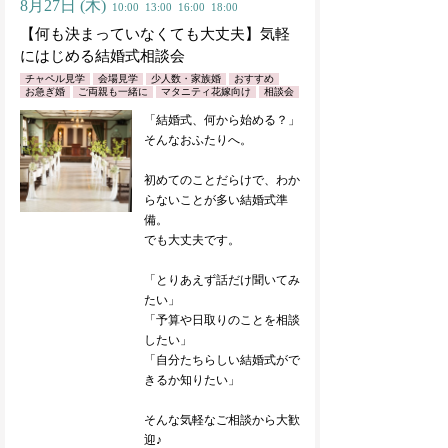
8月27日
(木)
10:00
13:00
16:00
18:00
【何も決まっていなくても大丈夫】気軽
にはじめる結婚式相談会
チャペル見学
会場見学
少人数・家族婚
おすすめ
お急ぎ婚
ご両親も一緒に
マタニティ花嫁向け
相談会
「結婚式、何から始める？」
そんなおふたりへ。
初めてのことだらけで、わか
らないことが多い結婚式準
備。
でも大丈夫です。
「とりあえず話だけ聞いてみ
たい」
「予算や日取りのことを相談
したい」
「自分たちらしい結婚式がで
きるか知りたい」
そんな気軽なご相談から大歓
迎♪