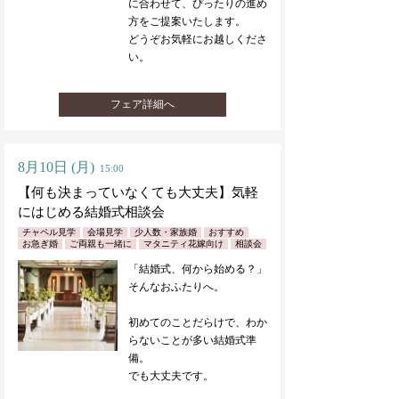
に合わせて、ぴったりの進め
方をご提案いたします。
どうぞお気軽にお越しくださ
い。
フェア詳細へ
8月10日
(月)
15:00
【何も決まっていなくても大丈夫】気軽
にはじめる結婚式相談会
チャペル見学
会場見学
少人数・家族婚
おすすめ
お急ぎ婚
ご両親も一緒に
マタニティ花嫁向け
相談会
「結婚式、何から始める？」
そんなおふたりへ。
初めてのことだらけで、わか
らないことが多い結婚式準
備。
でも大丈夫です。