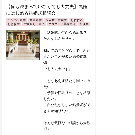
【何も決まっていなくても大丈夫】気軽
にはじめる結婚式相談会
チャペル見学
会場見学
少人数・家族婚
おすすめ
お急ぎ婚
ご両親も一緒に
マタニティ花嫁向け
相談会
「結婚式、何から始める？」
そんなおふたりへ。
初めてのことだらけで、わか
らないことが多い結婚式準
備。
でも大丈夫です。
「とりあえず話だけ聞いてみ
たい」
「予算や日取りのことを相談
したい」
「自分たちらしい結婚式がで
きるか知りたい」
そんな気軽なご相談から大歓
迎♪