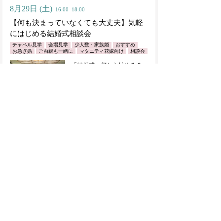
8月29日
(土)
16:00
18:00
【何も決まっていなくても大丈夫】気軽
にはじめる結婚式相談会
チャペル見学
会場見学
少人数・家族婚
おすすめ
お急ぎ婚
ご両親も一緒に
マタニティ花嫁向け
相談会
「結婚式、何から始める？」
そんなおふたりへ。
初めてのことだらけで、わか
らないことが多い結婚式準
備。
でも大丈夫です。
「とりあえず話だけ聞いてみ
たい」
「予算や日取りのことを相談
したい」
「自分たちらしい結婚式がで
きるか知りたい」
そんな気軽なご相談から大歓