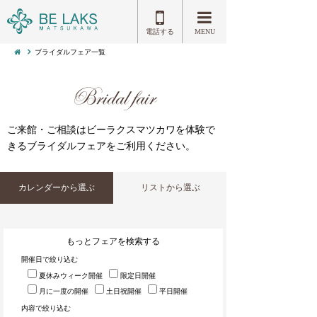
電話する
MENU
ブライダルフェア一覧
Bridal fair
ご来館・ご相談はビーラクスマツカワを体験で
きるブライダルフェアをご利用ください。
カレンダーから選ぶ
リストから選ぶ
もっとフェアを検索する
開催日で絞り込む
夏休みウィーク開催
限定日開催
月に一度の開催
土日祝開催
平日開催
内容で絞り込む