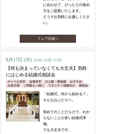
に合わせて、ぴったりの進め
方をご提案いたします。
どうぞお気軽にお越しくださ
い。
フェア詳細へ
8月17日
(月)
13:00
15:00
17:00
【何も決まっていなくても大丈夫】気軽
にはじめる結婚式相談会
チャペル見学
会場見学
少人数・家族婚
おすすめ
お急ぎ婚
ご両親も一緒に
マタニティ花嫁向け
相談会
「結婚式、何から始める？」
そんなおふたりへ。
初めてのことだらけで、わか
らないことが多い結婚式準
備。
でも大丈夫です。