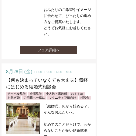
おふたりのご希望やイメージ
に合わせて、ぴったりの進め
方をご提案いたします。
どうぞお気軽にお越しくださ
い。
フェア詳細へ
8月28日
(金)
10:00
13:00
16:00
18:00
【何も決まっていなくても大丈夫】気軽
にはじめる結婚式相談会
チャペル見学
会場見学
少人数・家族婚
おすすめ
お急ぎ婚
ご両親も一緒に
マタニティ花嫁向け
相談会
「結婚式、何から始める？」
そんなおふたりへ。
初めてのことだらけで、わか
らないことが多い結婚式準