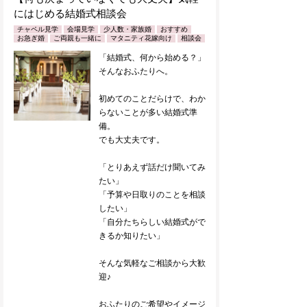
にはじめる結婚式相談会
チャペル見学
会場見学
少人数・家族婚
おすすめ
お急ぎ婚
ご両親も一緒に
マタニティ花嫁向け
相談会
「結婚式、何から始める？」
そんなおふたりへ。
初めてのことだらけで、わか
らないことが多い結婚式準
備。
でも大丈夫です。
「とりあえず話だけ聞いてみ
たい」
「予算や日取りのことを相談
したい」
「自分たちらしい結婚式がで
きるか知りたい」
そんな気軽なご相談から大歓
迎♪
おふたりのご希望やイメージ