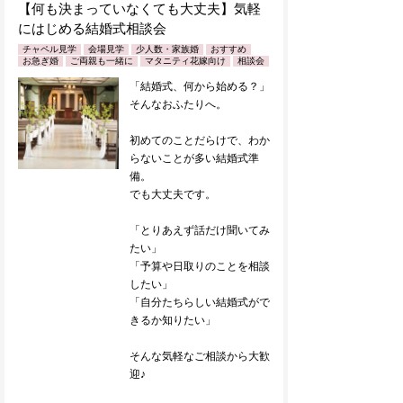
【何も決まっていなくても大丈夫】気軽
にはじめる結婚式相談会
チャペル見学
会場見学
少人数・家族婚
おすすめ
お急ぎ婚
ご両親も一緒に
マタニティ花嫁向け
相談会
「結婚式、何から始める？」
そんなおふたりへ。
初めてのことだらけで、わか
らないことが多い結婚式準
備。
でも大丈夫です。
「とりあえず話だけ聞いてみ
たい」
「予算や日取りのことを相談
したい」
「自分たちらしい結婚式がで
きるか知りたい」
そんな気軽なご相談から大歓
迎♪