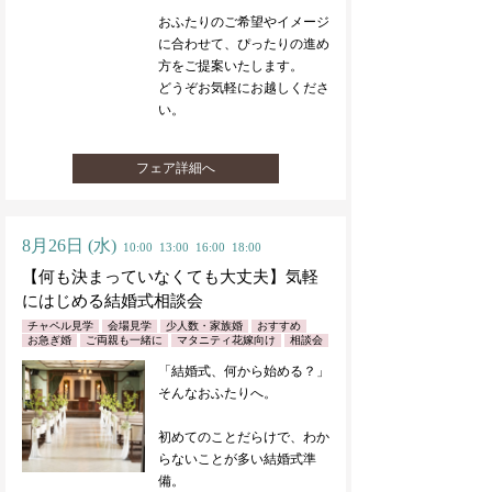
おふたりのご希望やイメージ
に合わせて、ぴったりの進め
方をご提案いたします。
どうぞお気軽にお越しくださ
い。
フェア詳細へ
8月26日
(水)
10:00
13:00
16:00
18:00
【何も決まっていなくても大丈夫】気軽
にはじめる結婚式相談会
チャペル見学
会場見学
少人数・家族婚
おすすめ
お急ぎ婚
ご両親も一緒に
マタニティ花嫁向け
相談会
「結婚式、何から始める？」
そんなおふたりへ。
初めてのことだらけで、わか
らないことが多い結婚式準
備。