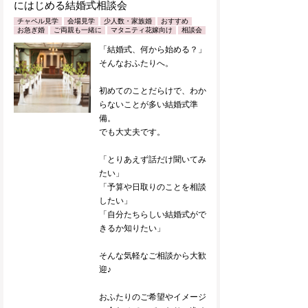
にはじめる結婚式相談会
チャペル見学
会場見学
少人数・家族婚
おすすめ
お急ぎ婚
ご両親も一緒に
マタニティ花嫁向け
相談会
「結婚式、何から始める？」
そんなおふたりへ。
初めてのことだらけで、わか
らないことが多い結婚式準
備。
でも大丈夫です。
「とりあえず話だけ聞いてみ
たい」
「予算や日取りのことを相談
したい」
「自分たちらしい結婚式がで
きるか知りたい」
そんな気軽なご相談から大歓
迎♪
おふたりのご希望やイメージ