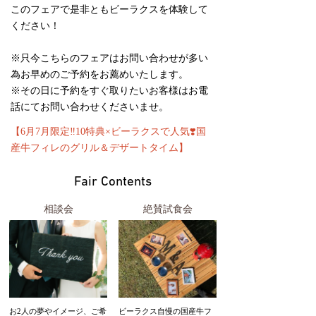
このフェアで是非ともビーラクスを体験して
ください！
※只今こちらのフェアはお問い合わせが多い
為お早めのご予約をお薦めいたします。
※その日に予約をすぐ取りたいお客様はお電
話にてお問い合わせくださいませ。
【6月7月限定‼️10特典×ビーラクスで人気❣️国
産牛フィレのグリル＆デザートタイム】
Fair Contents
相談会
絶賛試食会
お2人の夢やイメージ、ご希
ビーラクス自慢の国産牛フ