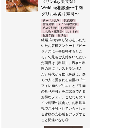
《サンday美食祭》
Wedding相談会〜牛肉
グリル&炙り寿司〜
チャペル見学
参加無料
会場見学
メイン料理試食
感染症対策
お料理重視
少人数・家族婚
おすすめ
お急ぎ婚
相談会
結婚式のお申し込みをいただ
いたお客様アンケート『ビー
ラクスに一番期待するとこ
ろ』で最もご支持をいただい
た項目は［料理］。現在の料
理の原点『レストランほん
だ』時代から世代を越え、多
くの人に愛される自慢の『牛
フィレ肉のグリエ』と『牛肉
の炙り寿司』をご試食できる
お得なフェア。こだわりのメ
イン料理の試食で、お料理重
視でご検討されていらっしゃ
る皆様の安心感もアップする
こと間違いなし◎