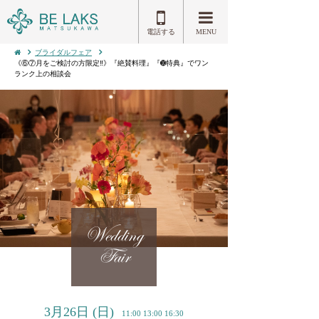
電話する
MENU
ブライダルフェア
《⑥⑦月をご検討の方限定‼️》『絶賛料理』『➓特典』でワン
ランク上の相談会
Wedding
Fair
3月26日
(日)
11:00 13:00 16:30