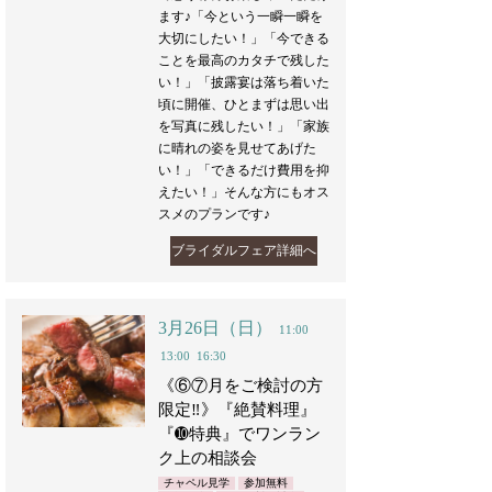
ます♪「今という一瞬一瞬を
大切にしたい！」「今できる
ことを最高のカタチで残した
い！」「披露宴は落ち着いた
頃に開催、ひとまずは思い出
を写真に残したい！」「家族
に晴れの姿を見せてあげた
い！」「できるだけ費用を抑
えたい！」そんな方にもオス
スメのプランです♪
ブライダルフェア詳細へ
3月26日（日）
11:00
13:00
16:30
《⑥⑦月をご検討の方
限定‼️》『絶賛料理』
『➓特典』でワンラン
ク上の相談会
チャペル見学
参加無料