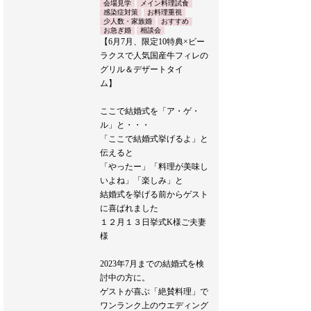
会場見学
メイン料理試食
感染症対策
お料理重視
少人数・家族婚
おすすめ
お急ぎ婚
相談会
【6月7月、限定10特典×ビー
ラクスで人気国産牛フィレの
グリル＆デザートタイ
ム】
ここで結婚式を「ア・ゲ・
ル」と・・・
「ここで結婚式挙げるよ」と
伝えると
「やったー」「料理が美味し
いよね」「楽しみ」と
結婚式を挙げる前からゲスト
に喜ばれました
１２月１３日挙式K様ご夫妻
様
2023年7月までの結婚式を検
討中の方に。
ゲストが喜ぶ「絶賛料理」で
ワンランク上のウエディング