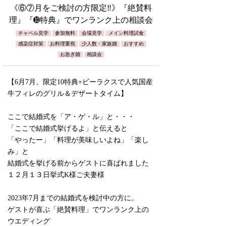
《⑥⑦月をご検討の方限定‼️》『絶賛料
理』『➓特典』でワンランク上の相談会
チャペル見学
参加無料
会場見学
メイン料理試食
感染症対策
お料理重視
少人数・家族婚
おすすめ
お急ぎ婚
相談会
【6月7月、限定10特典×ビーラクスで人気国産
牛フィレのグリル＆デザートタイム】
ここで結婚式を「ア・ゲ・ル」と・・・
「ここで結婚式挙げるよ」と伝えると
「やったー」「料理が美味しいよね」「楽し
み」と
結婚式を挙げる前からゲストに喜ばれました
１２月１３日挙式K様ご夫妻様
2023年7月までの結婚式を検討中の方に。
ゲストが喜ぶ「絶賛料理」でワンランク上の
ウエディング