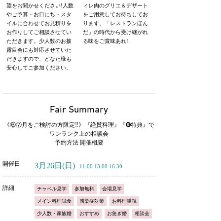
望をお聞かせください!人数
ィレ肉のグリエ＆デザート
やご予算・お日にち・スタ
をご用意してお待ちしてお
イルに合わせてお見積りを
ります。「レストランほん
お作りしてご相談させてい
だ」の時代から受け継がれ
ただきます。少人数のお披
る味をご賞味あれ!
露目会にも対応させていた
だきますので、どなた様も
安心してご参加ください。
Fair Summary
《⑥⑦月をご検討の方限定‼️》『絶賛料理』『➓特典』で
ワンランク上の相談会
予約方法 開催概要
開催日
3月26日
(日)
11:00 13:00 16:30
詳細
チャペル見学
参加無料
会場見学
メイン料理試食
感染症対策
お料理重視
少人数・家族婚
おすすめ
お急ぎ婚
相談会