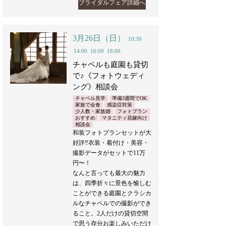
ブライダルフェア詳細へ
3月26日（日）
10:30
14:00
16:00
18:00
チャペルも庭園も貸切
で♪《フォトウェディ
ング》相談会
チャペル見学
準備3週間でOK
家族で会食
感染症対策
少人数・家族婚
フォトプラン
おすすめ
マタニティ花嫁向け
相談会
和装フォトプランセットが大
好評‼︎衣装・着付け・美容・
撮影データがセットで11万
円〜！
なんと言っても最大の魅力
は、四季折々に景色を愉しむ
ことができる庭園とクラシカ
ルなチャペルでの撮影ができ
ること。2人だけの貸切空間
で思う存分お楽しみいただけ