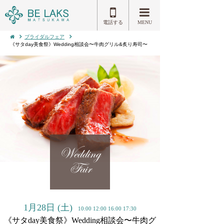
電話する
MENU
ブライダルフェア
《サタday美食祭》Wedding相談会〜牛肉グリル&炙り寿司〜
Wedding
Fair
1月28日
(土)
10:00 12:00 16:00 17:30
《サタday美食祭》Wedding相談会〜牛肉グ