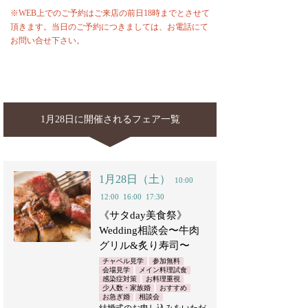
※WEB上でのご予約はご来店の前日18時までとさせて
頂きます。当日のご予約につきましては、お電話にて
お問い合せ下さい。
1月28日に開催されるフェア一覧
1月28日（土）
10:00
12:00
16:00
17:30
《サタday美食祭》
Wedding相談会〜牛肉
グリル&炙り寿司〜
チャペル見学
参加無料
会場見学
メイン料理試食
感染症対策
お料理重視
少人数・家族婚
おすすめ
お急ぎ婚
相談会