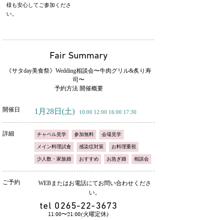
様も安心してご参加くださ
い。
Fair Summary
《サタday美食祭》Wedding相談会〜牛肉グリル&炙り寿
司〜
予約方法 開催概要
開催日
1月28日
(土)
10:00 12:00 16:00 17:30
詳細
チャペル見学
参加無料
会場見学
メイン料理試食
感染症対策
お料理重視
少人数・家族婚
おすすめ
お急ぎ婚
相談会
ご予約
WEBまたはお電話にてお問い合わせくださ
い。
tel
0265-22-3673
11:00〜21:00(火曜定休)