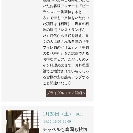
結婚式のお申し込みをいただ
いたお客様アンケート『ビー
ラクスに一番期待するとこ
ろ』で最もご支持をいただい
た項目は［料理］。現在の料
理の原点『レストランほん
だ』時代から世代を越え、多
くの人に愛される自慢の『牛
フィレ肉のグリエ』と『牛肉
の炙り寿司』をご試食できる
お得なフェア。こだわりのメ
イン料理の試食で、お料理重
視でご検討されていらっしゃ
る皆様の安心感もアップする
こと間違いなし◎
ブライダルフェア詳細へ
1月28日（土）
10:30
14:00
16:00
18:00
チャペルも庭園も貸切