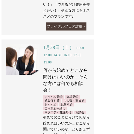
い！」「できるだけ費用を抑
えたい！」そんな方にもオス
スメのプランです♪
ブライダルフェア詳細へ
1月28日（土）
10:00
13:00
14:30
16:00
17:30
19:00
何から始めてどこから
聞けばいいのか…そん
な方には何でも相談
会！
チャペル見学
会場見学
感染症対策
少人数・家族婚
おすすめ
お急ぎ婚
ご両親も一緒に
マタニティ花嫁向け
相談会
初めてのことだらけで何から
始めればいいのか…どこから
聞いていいのか…とりあえず