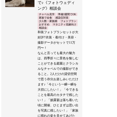
で♪《フォトウェディ
ング》相談会
チャペル見学
準備3週間でOK
家族で会食
感染症対策
少人数・家族婚
フォトプラン
おすすめ
マタニティ花嫁向け
相談会
和装フォトプランセットが大
好評‼︎衣装・着付け・美容・
撮影データがセットで11万
円〜！
なんと言っても最大の魅力
は、四季折々に景色を愉しむ
ことができる庭園とクラシカ
ルなチャペルでの撮影ができ
ること。2人だけの貸切空間
で思う存分お楽しみいただけ
ます♪「今という一瞬一瞬を
大切にしたい！」「今できる
ことを最高のカタチで残した
い！」「披露宴は落ち着いた
頃に開催、ひとまずは思い出
を写真に残したい！」「家族
に晴れの姿を見せてあげた