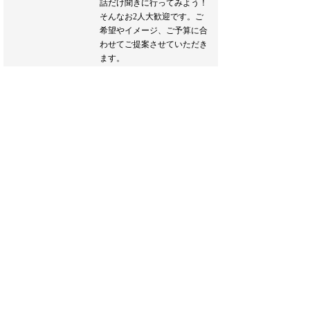
話だけ聞きに行ってみよう！
そんなお2人大歓迎です。ご
希望やイメージ、ご予算に合
わせてご提案させていただき
ます。
また、新たな生活様式に合わ
せたウエディングプランのご
提案もおこなわせていただき
ます。
どうぞお気軽にお越しくださ
い♪
ブライダルフェア詳細へ
フェア一覧へ戻る
Inquiry & Contact