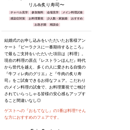
リル&炙り寿司〜
チャペル見学
参加無料
会場見学
メイン料理試食
感染症対策
お料理重視
少人数・家族婚
おすすめ
お急ぎ婚
相談会
結婚式のお申し込みをいただいたお客様アン
ケート『ビーラクスに一番期待するところ』
で最もご支持をいただいた項目は［料理］。
現在の料理の原点『レストランほんだ』時代
から世代を越え、多くの人に愛される自慢の
『牛フィレ肉のグリエ』と『牛肉の炙り寿
司』をご試食できるお得なフェア。こだわり
のメイン料理の試食で、お料理重視でご検討
されていらっしゃる皆様の安心感もアップす
ること間違いなし◎
ゲストへの『おもてなし』の1番は料理‼️そん
な方におすすめのフェアです。