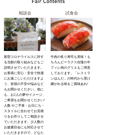
Fair Contents
相談会
試食会
新型コロナウイルスに対す
牛肉の炙り寿司も美味！も
る当館の取り組みなどもご
ちろんビーラクス自慢の牛
説明させていただきます。
フィレ肉のグリエもご用意
お客様に安心・安全で快適
しております。「レストラ
にお過ごしいただけますよ
ンほんだ」の時代から受け
う、皆様の不安や悩みなど
継がれる味をご賞味あれ!
もお聞かせください。他に
も、お2人の夢やイメージ、
ご希望をお聞かせください!
人数 やご予算・お日にち・
スタイルに合わせてお見積
りをお作りしてご相談させ
ていただきます。少人数の
お披露目会にも対応させて
いただきますので、どなた