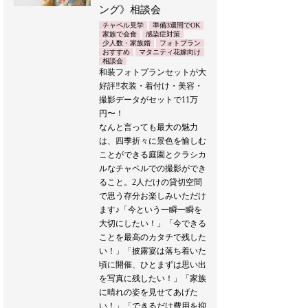
ング》相談会
チャペル見学
準備3週間でOK
家族で会食
感染症対策
少人数・家族婚
フォトプラン
おすすめ
マタニティ花嫁向け
相談会
和装フォトプランセットが大
好評‼︎衣装・着付け・美容・
撮影データがセットで11万
円〜！
なんと言っても最大の魅力
は、四季折々に景色を愉しむ
ことができる庭園とクラシカ
ルなチャペルでの撮影ができ
ること。2人だけの貸切空間
で思う存分お楽しみいただけ
ます♪「今という一瞬一瞬を
大切にしたい！」「今できる
ことを最高のカタチで残した
い！」「披露宴は落ち着いた
頃に開催、ひとまずは思い出
を写真に残したい！」「家族
に晴れの姿を見せてあげた
い！」「できるだけ費用を抑