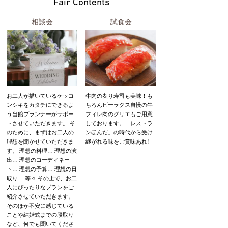
Fair Contents
相談会
試食会
お二人が描いているケッコ
牛肉の炙り寿司も美味！も
ンシキをカタチにできるよ
ちろんビーラクス自慢の牛
う当館プランナーがサポー
フィレ肉のグリエもご用意
トさせていただきます。 そ
しております。「レストラ
のために、まずはお二人の
ンほんだ」の時代から受け
理想を聞かせていただきま
継がれる味をご賞味あれ!
す。 理想の料理… 理想の演
出… 理想のコーディネー
ト… 理想の予算… 理想の日
取り… 等々 その上で、お二
人にぴったりなプランをご
紹介させていただきます。
そのほか不安に感じている
ことや結婚式までの段取り
など、何でも聞いてくださ