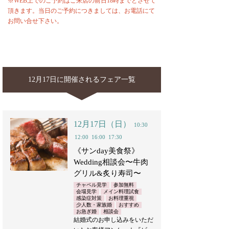
※WEB上でのご予約はご来店の前日18時までとさせて
頂きます。当日のご予約につきましては、お電話にて
お問い合せ下さい。
12月17日に開催されるフェア一覧
12月17日（日）
10:30
12:00
16:00
17:30
《サンday美食祭》
Wedding相談会〜牛肉
グリル&炙り寿司〜
チャペル見学
参加無料
会場見学
メイン料理試食
感染症対策
お料理重視
少人数・家族婚
おすすめ
お急ぎ婚
相談会
結婚式のお申し込みをいただ