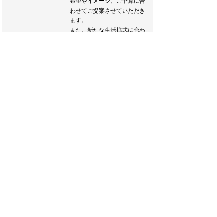
希望やイメージ、ご予算に合
わせてご提案させていただき
ます。
また、新たな生活様式に合わ
せたウエディングプランのご
提案もおこなわせていただき
ます。
どうぞお気軽にお越しくださ
い♪
ブライダルフェア詳細へ
フェア一覧へ戻る
Inquiry & Contact
ご相談や、さらに詳しい内容はビーラクスマツカワ ブ
ライダルサロンへ。お気軽にご相談ください。見学予