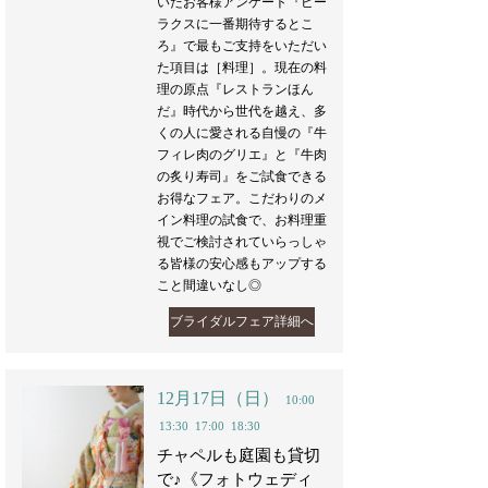
いたお客様アンケート『ビー
ラクスに一番期待するとこ
ろ』で最もご支持をいただい
た項目は［料理］。現在の料
理の原点『レストランほん
だ』時代から世代を越え、多
くの人に愛される自慢の『牛
フィレ肉のグリエ』と『牛肉
の炙り寿司』をご試食できる
お得なフェア。こだわりのメ
イン料理の試食で、お料理重
視でご検討されていらっしゃ
る皆様の安心感もアップする
こと間違いなし◎
ブライダルフェア詳細へ
12月17日（日）
10:00
13:30
17:00
18:30
チャペルも庭園も貸切
で♪《フォトウェディ