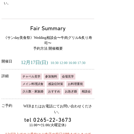
い。
Fair Summary
《サンday美食祭》Wedding相談会〜牛肉グリル&炙り寿
司〜
予約方法 開催概要
開催日
12月17日
(日)
10:30 12:00 16:00 17:30
詳細
チャペル見学
参加無料
会場見学
メイン料理試食
感染症対策
お料理重視
少人数・家族婚
おすすめ
お急ぎ婚
相談会
ご予約
WEBまたはお電話にてお問い合わせくださ
い。
tel
0265-22-3673
11:00〜21:00(火曜定休)