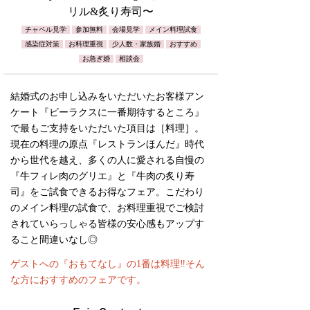
リル&炙り寿司〜
チャペル見学
参加無料
会場見学
メイン料理試食
感染症対策
お料理重視
少人数・家族婚
おすすめ
お急ぎ婚
相談会
結婚式のお申し込みをいただいたお客様アン
ケート『ビーラクスに一番期待するところ』
で最もご支持をいただいた項目は［料理］。
現在の料理の原点『レストランほんだ』時代
から世代を越え、多くの人に愛される自慢の
『牛フィレ肉のグリエ』と『牛肉の炙り寿
司』をご試食できるお得なフェア。こだわり
のメイン料理の試食で、お料理重視でご検討
されていらっしゃる皆様の安心感もアップす
ること間違いなし◎
ゲストへの『おもてなし』の1番は料理‼️そん
な方におすすめのフェアです。