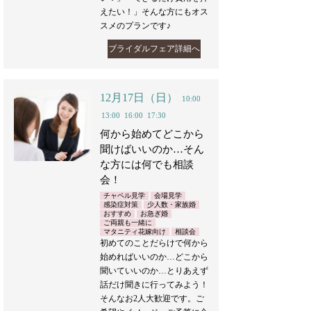
えたい！」そんな方にもオス
スメのプランです♪
ブライダルフェア詳細へ
12月17日（日）
10:00
13:00
16:00
17:30
何から始めてどこから
聞けばいいのか…そん
な方には何でも相談
会！
チャペル見学
会場見学
感染症対策
少人数・家族婚
おすすめ
お急ぎ婚
ご両親も一緒に
マタニティ花嫁向け
相談会
初めてのことだらけで何から
始めればいいのか…どこから
聞いていいのか…とりあえず
話だけ聞きに行ってみよう！
そんなお2人大歓迎です。ご