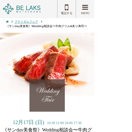
電話する
MENU
ブライダルフェア
《サンday美食祭》Wedding相談会〜牛肉グリル&炙り寿司〜
Wedding
Fair
12月17日
(日)
10:30 12:00 16:00 17:30
《サンday美食祭》Wedding相談会〜牛肉グ