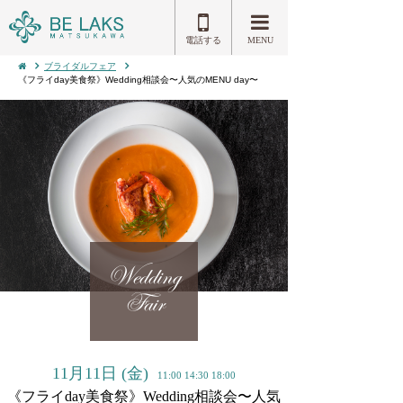
電話する
MENU
ブライダルフェア
《フライday美食祭》Wedding相談会〜人気のMENU day〜
Wedding
Fair
11月11日
(金)
11:00 14:30 18:00
《フライday美食祭》Wedding相談会〜人気