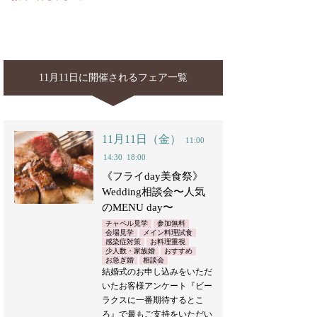
11月11日に開催されるフェア一覧
11月11日（金）
11:00
14:30
18:00
《フライday美食祭》
Wedding相談会〜人気
のMENU day〜
チャペル見学
参加無料
会場見学
メイン料理試食
感染症対策
お料理重視
少人数・家族婚
おすすめ
お急ぎ婚
相談会
結婚式のお申し込みをいただ
いたお客様アンケート『ビー
ラクスに一番期待するとこ
ろ』で最もご支持をいただい