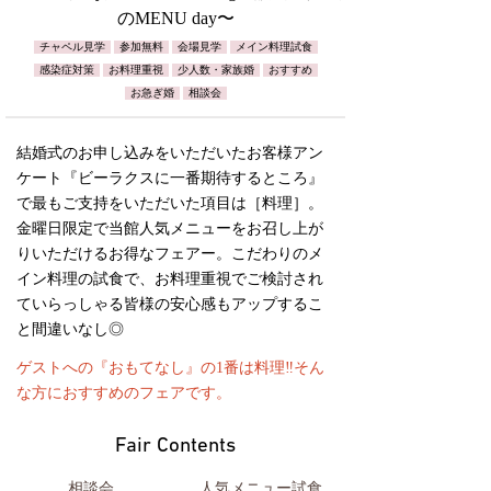
のMENU day〜
チャペル見学
参加無料
会場見学
メイン料理試食
感染症対策
お料理重視
少人数・家族婚
おすすめ
お急ぎ婚
相談会
結婚式のお申し込みをいただいたお客様アン
ケート『ビーラクスに一番期待するところ』
で最もご支持をいただいた項目は［料理］。
金曜日限定で当館人気メニューをお召し上が
りいただけるお得なフェアー。こだわりのメ
イン料理の試食で、お料理重視でご検討され
ていらっしゃる皆様の安心感もアップするこ
と間違いなし◎
ゲストへの『おもてなし』の1番は料理‼️そん
な方におすすめのフェアです。
Fair Contents
相談会
人気メニュー試食