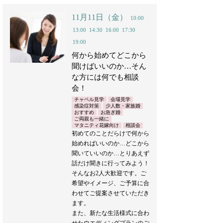
11月11日（金）
10:00
13:00
14:30
16:00
17:30
19:00
何から始めてどこから
聞けばいいのか…そん
な方には何でも相談
会！
チャペル見学
会場見学
感染症対策
少人数・家族婚
おすすめ
お急ぎ婚
ご両親も一緒に
マタニティ花嫁向け
相談会
初めてのことだらけで何から
始めればいいのか…どこから
聞いていいのか…とりあえず
話だけ聞きに行ってみよう！
そんなお2人大歓迎です。ご
希望やイメージ、ご予算に合
わせてご提案させていただき
ます。
また、新たな生活様式に合わ