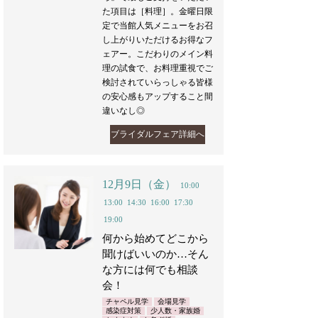
た項目は［料理］。金曜日限
定で当館人気メニューをお召
し上がりいただけるお得なフ
ェアー。こだわりのメイン料
理の試食で、お料理重視でご
検討されていらっしゃる皆様
の安心感もアップすること間
違いなし◎
ブライダルフェア詳細へ
12月9日（金）
10:00
13:00
14:30
16:00
17:30
19:00
何から始めてどこから
聞けばいいのか…そん
な方には何でも相談
会！
チャペル見学
会場見学
感染症対策
少人数・家族婚