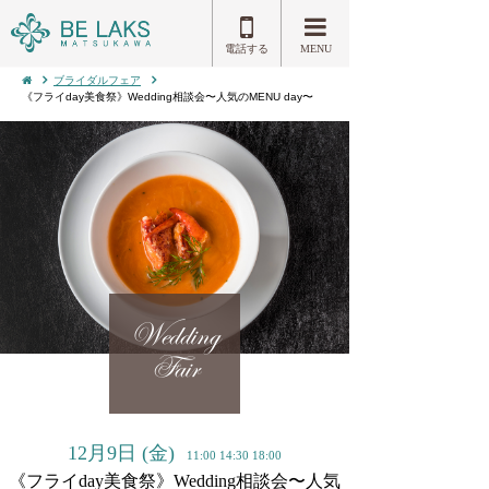
電話する
MENU
ブライダルフェア
《フライday美食祭》Wedding相談会〜人気のMENU day〜
Wedding
Fair
12月9日
(金)
11:00 14:30 18:00
《フライday美食祭》Wedding相談会〜人気