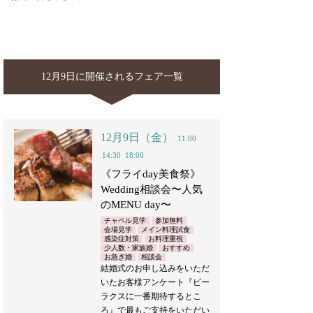
12月9日に開催されるフェア一覧
12月9日（金）
11:00
14:30
18:00
《フライday美食祭》
Wedding相談会〜人気
のMENU day〜
チャペル見学
参加無料
会場見学
メイン料理試食
感染症対策
お料理重視
少人数・家族婚
おすすめ
お急ぎ婚
相談会
結婚式のお申し込みをいただ
いたお客様アンケート『ビー
ラクスに一番期待するとこ
ろ』で最もご支持をいただい