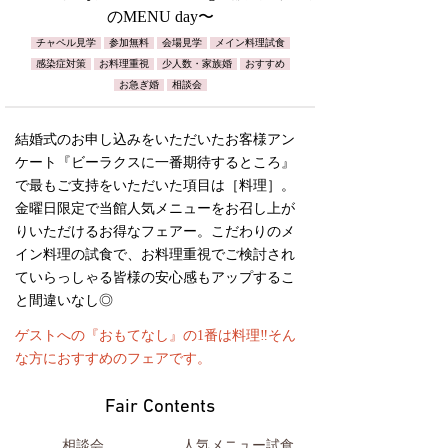
のMENU day〜
チャペル見学
参加無料
会場見学
メイン料理試食
感染症対策
お料理重視
少人数・家族婚
おすすめ
お急ぎ婚
相談会
結婚式のお申し込みをいただいたお客様アン
ケート『ビーラクスに一番期待するところ』
で最もご支持をいただいた項目は［料理］。
金曜日限定で当館人気メニューをお召し上が
りいただけるお得なフェアー。こだわりのメ
イン料理の試食で、お料理重視でご検討され
ていらっしゃる皆様の安心感もアップするこ
と間違いなし◎
ゲストへの『おもてなし』の1番は料理‼️そん
な方におすすめのフェアです。
Fair Contents
相談会
人気メニュー試食