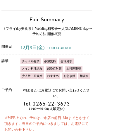
Fair Summary
《フライday美食祭》Wedding相談会〜人気のMENU day〜
予約方法 開催概要
開催日
12月9日
(金)
11:00 14:30 18:00
詳細
チャペル見学
参加無料
会場見学
メイン料理試食
感染症対策
お料理重視
少人数・家族婚
おすすめ
お急ぎ婚
相談会
ご予約
WEBまたはお電話にてお問い合わせくださ
い。
tel
0265-22-3673
11:00〜21:00(火曜定休)
※WEB上でのご予約はご来店の前日18時までとさせて
頂きます。当日のご予約につきましては、お電話にて
お問い合せ下さい。