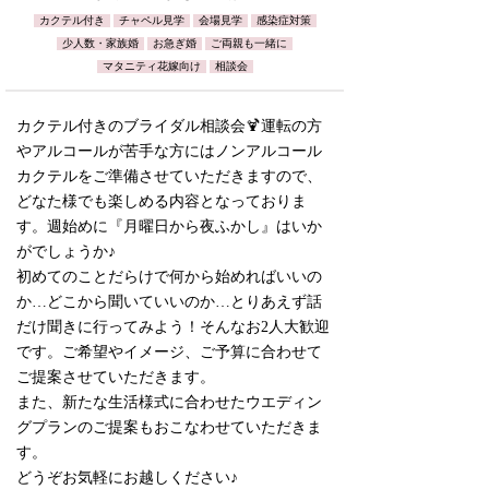
カクテル付き
チャペル見学
会場見学
感染症対策
少人数・家族婚
お急ぎ婚
ご両親も一緒に
マタニティ花嫁向け
相談会
カクテル付きのブライダル相談会🍹運転の方
やアルコールが苦手な方にはノンアルコール
カクテルをご準備させていただきますので、
どなた様でも楽しめる内容となっておりま
す。週始めに『月曜日から夜ふかし』はいか
がでしょうか♪
初めてのことだらけで何から始めればいいの
か…どこから聞いていいのか…とりあえず話
だけ聞きに行ってみよう！そんなお2人大歓迎
です。ご希望やイメージ、ご予算に合わせて
ご提案させていただきます。
また、新たな生活様式に合わせたウエディン
グプランのご提案もおこなわせていただきま
す。
どうぞお気軽にお越しください♪