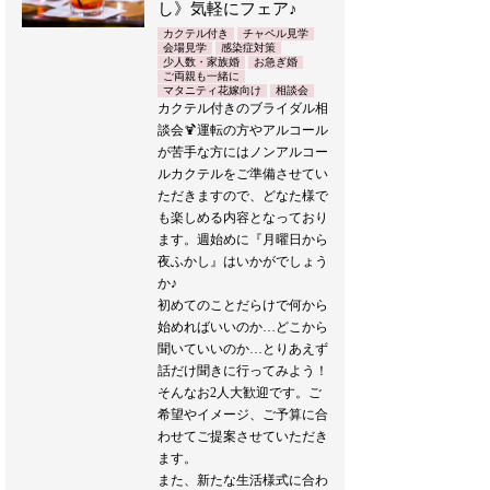
し》気軽にフェア♪
カクテル付き
チャペル見学
会場見学
感染症対策
少人数・家族婚
お急ぎ婚
ご両親も一緒に
マタニティ花嫁向け
相談会
カクテル付きのブライダル相
談会🍹運転の方やアルコール
が苦手な方にはノンアルコー
ルカクテルをご準備させてい
ただきますので、どなた様で
も楽しめる内容となっており
ます。週始めに『月曜日から
夜ふかし』はいかがでしょう
か♪
初めてのことだらけで何から
始めればいいのか…どこから
聞いていいのか…とりあえず
話だけ聞きに行ってみよう！
そんなお2人大歓迎です。ご
希望やイメージ、ご予算に合
わせてご提案させていただき
ます。
また、新たな生活様式に合わ