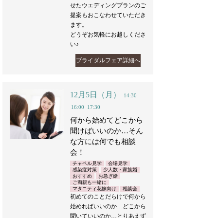
せたウエディングプランのご
提案もおこなわせていただき
ます。
どうぞお気軽にお越しくださ
い♪
ブライダルフェア詳細へ
12月5日（月）
14:30
16:00
17:30
何から始めてどこから
聞けばいいのか…そん
な方には何でも相談
会！
チャペル見学
会場見学
感染症対策
少人数・家族婚
おすすめ
お急ぎ婚
ご両親も一緒に
マタニティ花嫁向け
相談会
初めてのことだらけで何から
始めればいいのか…どこから
聞いていいのか…とりあえず