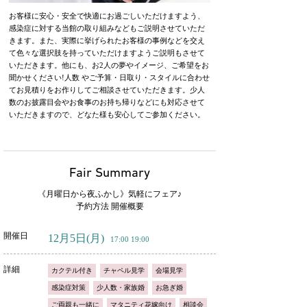
お客様に安心・安全で快適にお過ごしいただけますよう、
感染症に対する当館の取り組みなどもご説明させていただ
きます。また、実際に挙げられたお客様の事例などを交え
て色々な選択肢を持っていただけますようご説明もさせて
いただきます。他にも、お2人の夢やイメージ、ご希望をお
聞かせください!人数 やご予算・日取り・スタイルに合わせ
てお見積りをお作りしてご相談させていただきます。少人
数のお披露目会やお食事のお持ち帰りなどにも対応させて
いただきますので、どなた様も安心してご参加ください。
Fair Summary
《月曜日から夜ふかし》気軽にフェア♪
予約方法 開催概要
開催日
12月5日
(月)
17:00 19:00
詳細
カクテル付き
チャペル見学
会場見学
感染症対策
少人数・家族婚
お急ぎ婚
ご両親も一緒に
マタニティ花嫁向け
相談会