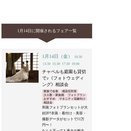
1月14日に開催されるフェア一覧
1月14日（金）
10:30
13:30
15:30
17:30
19:00
チャペルも庭園も貸切
で♪《フォトウェディ
ング》相談会
家族で会食
感染症対策
少人数・家族婚
フォトプラン
おすすめ
マタニティ花嫁向け
相談会
和装フォトプランセットが大
好評‼︎衣装・着付け・美容・
撮影データがセットで11万
円〜！
なんと言っても最大の魅力