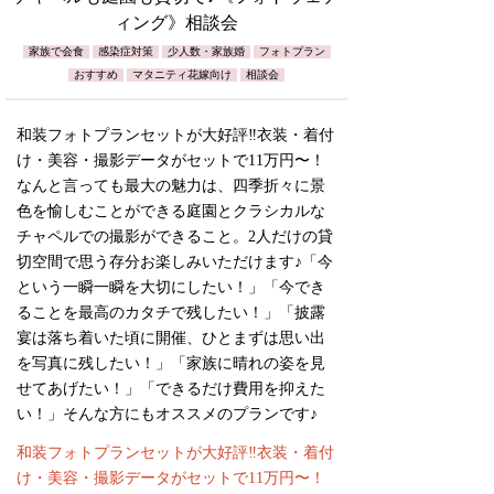
ィング》相談会
家族で会食
感染症対策
少人数・家族婚
フォトプラン
おすすめ
マタニティ花嫁向け
相談会
和装フォトプランセットが大好評‼︎衣装・着付
け・美容・撮影データがセットで11万円〜！
なんと言っても最大の魅力は、四季折々に景
色を愉しむことができる庭園とクラシカルな
チャペルでの撮影ができること。2人だけの貸
切空間で思う存分お楽しみいただけます♪「今
という一瞬一瞬を大切にしたい！」「今でき
ることを最高のカタチで残したい！」「披露
宴は落ち着いた頃に開催、ひとまずは思い出
を写真に残したい！」「家族に晴れの姿を見
せてあげたい！」「できるだけ費用を抑えた
い！」そんな方にもオススメのプランです♪
和装フォトプランセットが大好評‼︎衣装・着付
け・美容・撮影データがセットで11万円〜！