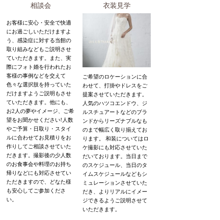
相談会
衣装見学
お客様に安心・安全で快適
にお過ごしいただけますよ
う、感染症に対する当館の
取り組みなどもご説明させ
ていただきます。また、実
際にフォト婚を行われたお
客様の事例などを交えて
ご希望のロケーションに合
色々な選択肢を持っていた
わせて、打掛やドレスをご
だけますようご説明もさせ
提案させていただきます。
ていただきます。他にも、
人気のハツコエンドウ、ジ
お2人の夢やイメージ、ご希
ルスチュアートなどのブラ
望をお聞かせください!人数
ンドからリーズナブルなも
やご予算・日取り・スタイ
のまで幅広く取り揃えてお
ルに合わせてお見積りをお
ります。 和装についてはロ
作りしてご相談させていた
ケ撮影にも対応させていた
だきます。撮影後の少人数
だいております。当日まで
のお食事会や料理のお持ち
のスケジュール、当日のタ
帰りなどにも対応させてい
イムスケジュールなどもシ
ただきますので、どなた様
ミュレーションさせていた
も安心してご参加くださ
だき、よりリアルにイメー
い。
ジできるようご説明させて
いただきます。