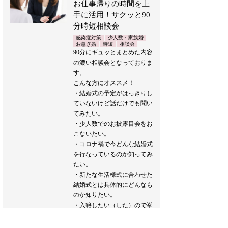
お仕事帰りの時間を上
手に活用！サクッと90
分時短相談会
感染症対策
少人数・家族婚
お急ぎ婚
時短
相談会
90分にギュッとまとめた内容
の濃い相談会となっておりま
す。
こんな方にオススメ！
・結婚式の予定がはっきりし
ていないけど話だけでも聞い
てみたい。
・少人数でのお披露目会をお
こないたい。
・コロナ禍で今どんな結婚式
を行なっているのか知ってみ
たい。
・新たな生活様式に合わせた
結婚式とは具体的にどんなも
のか知りたい。
・入籍したい（した）ので挙
式だけでも行いたい。
どうぞお気軽にお越しくださ