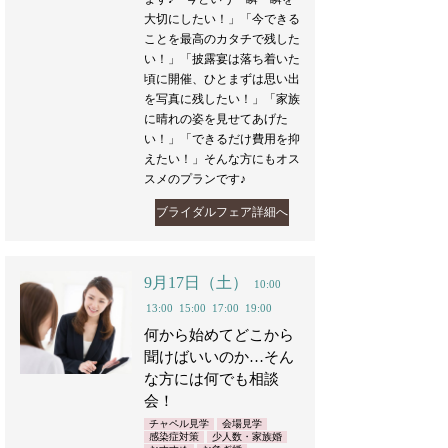
大切にしたい！」「今できる
ことを最高のカタチで残した
い！」「披露宴は落ち着いた
頃に開催、ひとまずは思い出
を写真に残したい！」「家族
に晴れの姿を見せてあげた
い！」「できるだけ費用を抑
えたい！」そんな方にもオス
スメのプランです♪
ブライダルフェア詳細へ
9月17日（土）
10:00
13:00
15:00
17:00
19:00
何から始めてどこから
聞けばいいのか…そん
な方には何でも相談
会！
チャペル見学
会場見学
感染症対策
少人数・家族婚