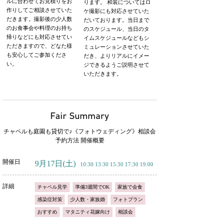
ルに合わせてお見積りをお
ります。 和装についてはロ
作りしてご相談させていた
ケ撮影にも対応させていた
だきます。撮影後の少人数
だいております。当日まで
のお食事会や料理のお持ち
のスケジュール、当日のタ
帰りなどにも対応させてい
イムスケジュールなどもシ
ただきますので、どなた様
ミュレーションさせていた
も安心してご参加くださ
だき、よりリアルにイメー
い。
ジできるようご説明させて
いただきます。
Fair Summary
チャペルも庭園も貸切で♪《フォトウェディング》相談会
予約方法 開催概要
開催日
9月17日
(土)
10:30 13:30 15:30 17:30 19:00
詳細
チャペル見学
準備3週間でOK
家族で会食
感染症対策
少人数・家族婚
フォトプラン
おすすめ
マタニティ花嫁向け
相談会