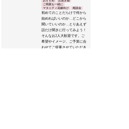
おすすめ
お急ぎ婚
ご両親も一緒に
マタニティ花嫁向け
相談会
初めてのことだらけで何から
始めればいいのか…どこから
聞いていいのか…とりあえず
話だけ聞きに行ってみよう！
そんなお2人大歓迎です。ご
希望やイメージ、ご予算に合
わせてご提案させていただき
ます。
また、新たな生活様式に合わ
せたウエディングプランのご
提案もおこなわせていただき
ます。
どうぞお気軽にお越しくださ
い♪
ブライダルフェア詳細へ
フェア一覧へ戻る