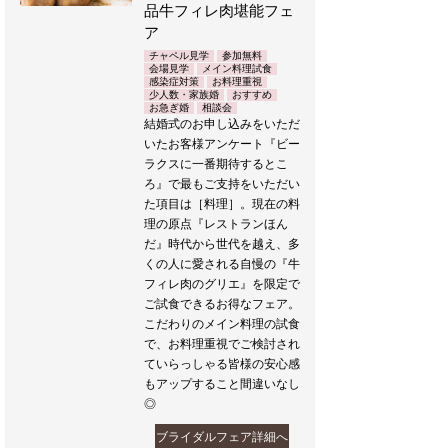
品牛フィレ肉堪能フェ
ア
チャペル見学
参加無料
会場見学
メイン料理試食
感染症対策
お料理重視
少人数・家族婚
おすすめ
お急ぎ婚
相談会
結婚式のお申し込みをいただ
いたお客様アンケート『ビー
ラクスに一番期待するとこ
ろ』で最もご支持をいただい
た項目は［料理］。現在の料
理の原点『レストランほん
だ』時代から世代を越え、多
くの人に愛される自慢の『牛
フィレ肉のグリエ』を限定で
ご試食できるお得なフェア。
こだわりのメイン料理の試食
で、お料理重視でご検討され
ていらっしゃる皆様の安心感
もアップすること間違いなし
◎
ブライダルフェア詳細へ