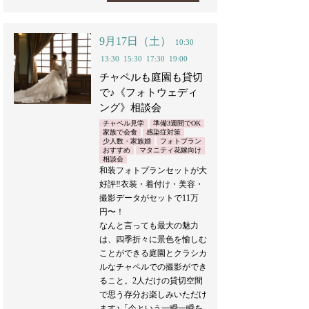
9月17日（土）
10:30
13:30
15:30
17:30
19:00
チャペルも庭園も貸切
で♪《フォトウェディ
ング》相談会
チャペル見学
準備3週間でOK
家族で会食
感染症対策
少人数・家族婚
フォトプラン
おすすめ
マタニティ花嫁向け
相談会
和装フォトプランセットが大
好評‼︎衣装・着付け・美容・
撮影データがセットで11万
円〜！
なんと言っても最大の魅力
は、四季折々に景色を愉しむ
ことができる庭園とクラシカ
ルなチャペルでの撮影ができ
ること。2人だけの貸切空間
で思う存分お楽しみいただけ
ます♪「今という一瞬一瞬を