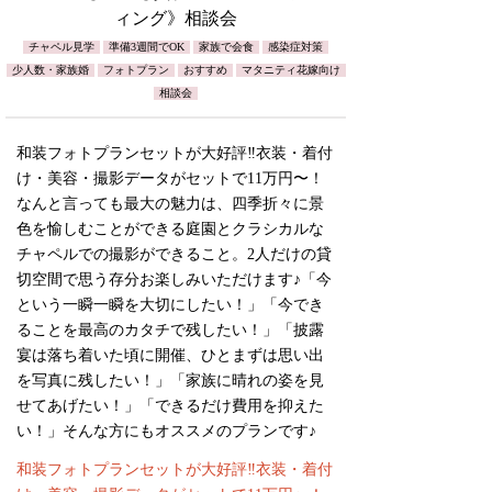
ィング》相談会
チャペル見学
準備3週間でOK
家族で会食
感染症対策
少人数・家族婚
フォトプラン
おすすめ
マタニティ花嫁向け
相談会
和装フォトプランセットが大好評‼︎衣装・着付
け・美容・撮影データがセットで11万円〜！
なんと言っても最大の魅力は、四季折々に景
色を愉しむことができる庭園とクラシカルな
チャペルでの撮影ができること。2人だけの貸
切空間で思う存分お楽しみいただけます♪「今
という一瞬一瞬を大切にしたい！」「今でき
ることを最高のカタチで残したい！」「披露
宴は落ち着いた頃に開催、ひとまずは思い出
を写真に残したい！」「家族に晴れの姿を見
せてあげたい！」「できるだけ費用を抑えた
い！」そんな方にもオススメのプランです♪
和装フォトプランセットが大好評‼︎衣装・着付