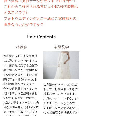
け・美容・撮影データがセットで11万円〜！
これからご検討される方には4月の桜の時期も
オススメです♪
フォトウエディングとご一緒にご家族様との
食事会もいかがですか？
Fair Contents
相談会
衣装見学
お客様に安心・安全で快適
にお過ごしいただけますよ
う、感染症に対する当館の
取り組みなどもご説明させ
ていただきます。また、実
際にフォト婚を行われたお
客様の事例などを交えて
ご希望のロケーションに合
色々な選択肢を持っていた
わせて、打掛やドレスをご
だけますようご説明もさせ
提案させていただきます。
ていただきます。他にも、
人気のハツコエンドウ、ジ
お2人の夢やイメージ、ご希
ルスチュアートなどのブラ
望をお聞かせください!人数
ンドからリーズナブルなも
やご予算・日取り・スタイ
のまで幅広く取り揃えてお