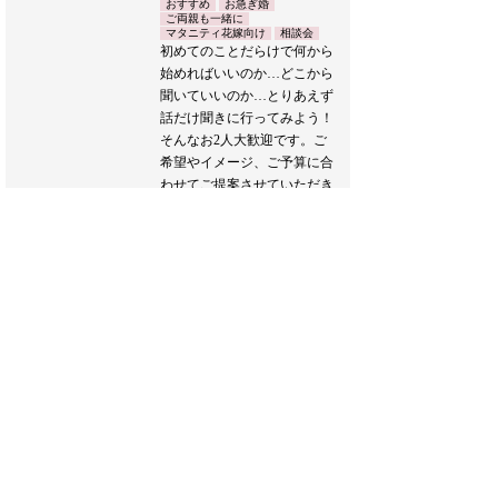
おすすめ
お急ぎ婚
ご両親も一緒に
マタニティ花嫁向け
相談会
初めてのことだらけで何から
始めればいいのか…どこから
聞いていいのか…とりあえず
話だけ聞きに行ってみよう！
そんなお2人大歓迎です。ご
希望やイメージ、ご予算に合
わせてご提案させていただき
ます。
また、新たな生活様式に合わ
せたウエディングプランのご
提案もおこなわせていただき
ます。
どうぞお気軽にお越しくださ
い♪
ブライダルフェア詳細へ
フェア一覧へ戻る