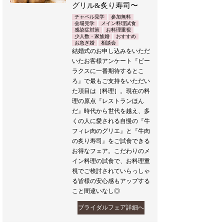
グリル&炙り寿司〜
チャペル見学
参加無料
会場見学
メイン料理試食
感染症対策
お料理重視
少人数・家族婚
おすすめ
お急ぎ婚
相談会
結婚式のお申し込みをいただ
いたお客様アンケート『ビー
ラクスに一番期待するとこ
ろ』で最もご支持をいただい
た項目は［料理］。現在の料
理の原点『レストランほん
だ』時代から世代を越え、多
くの人に愛される自慢の『牛
フィレ肉のグリエ』と『牛肉
の炙り寿司』をご試食できる
お得なフェア。こだわりのメ
イン料理の試食で、お料理重
視でご検討されていらっしゃ
る皆様の安心感もアップする
こと間違いなし◎
ブライダルフェア詳細へ