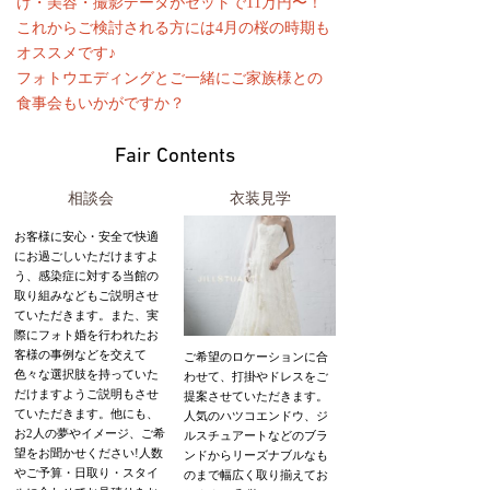
け・美容・撮影データがセットで11万円〜！
これからご検討される方には4月の桜の時期も
オススメです♪
フォトウエディングとご一緒にご家族様との
食事会もいかがですか？
Fair Contents
相談会
衣装見学
お客様に安心・安全で快適
にお過ごしいただけますよ
う、感染症に対する当館の
取り組みなどもご説明させ
ていただきます。また、実
際にフォト婚を行われたお
客様の事例などを交えて
ご希望のロケーションに合
色々な選択肢を持っていた
わせて、打掛やドレスをご
だけますようご説明もさせ
提案させていただきます。
ていただきます。他にも、
人気のハツコエンドウ、ジ
お2人の夢やイメージ、ご希
ルスチュアートなどのブラ
望をお聞かせください!人数
ンドからリーズナブルなも
やご予算・日取り・スタイ
のまで幅広く取り揃えてお