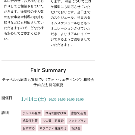
ルに合わせてお見積りをお
ります。 和装についてはロ
作りしてご相談させていた
ケ撮影にも対応させていた
だきます。撮影後の少人数
だいております。当日まで
のお食事会や料理のお持ち
のスケジュール、当日のタ
帰りなどにも対応させてい
イムスケジュールなどもシ
ただきますので、どなた様
ミュレーションさせていた
も安心してご参加くださ
だき、よりリアルにイメー
い。
ジできるようご説明させて
いただきます。
Fair Summary
チャペルも庭園も貸切で♪《フォトウェディング》相談会
予約方法 開催概要
開催日
1月14日
(土)
10:30 14:00 16:00 18:00
詳細
チャペル見学
準備3週間でOK
家族で会食
感染症対策
少人数・家族婚
フォトプラン
おすすめ
マタニティ花嫁向け
相談会