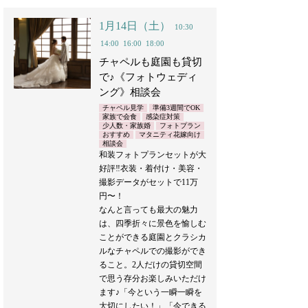
1月14日（土）
10:30
14:00
16:00
18:00
チャペルも庭園も貸切
で♪《フォトウェディ
ング》相談会
チャペル見学
準備3週間でOK
家族で会食
感染症対策
少人数・家族婚
フォトプラン
おすすめ
マタニティ花嫁向け
相談会
和装フォトプランセットが大
好評‼︎衣装・着付け・美容・
撮影データがセットで11万
円〜！
なんと言っても最大の魅力
は、四季折々に景色を愉しむ
ことができる庭園とクラシカ
ルなチャペルでの撮影ができ
ること。2人だけの貸切空間
で思う存分お楽しみいただけ
ます♪「今という一瞬一瞬を
大切にしたい！」「今できる