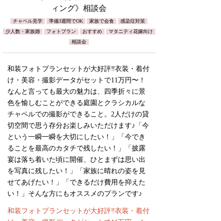
ィング》相談会
チャペル見学
準備3週間でOK
家族で会食
感染症対策
少人数・家族婚
フォトプラン
おすすめ
マタニティ花嫁向け
相談会
和装フォトプランセットが大好評‼︎衣装・着付
け・美容・撮影データがセットで11万円〜！
なんと言っても最大の魅力は、四季折々に景
色を愉しむことができる庭園とクラシカルな
チャペルでの撮影ができること。2人だけの貸
切空間で思う存分お楽しみいただけます♪「今
という一瞬一瞬を大切にしたい！」「今でき
ることを最高のカタチで残したい！」「披露
宴は落ち着いた頃に開催、ひとまずは思い出
を写真に残したい！」「家族に晴れの姿を見
せてあげたい！」「できるだけ費用を抑えた
い！」そんな方にもオススメのプランです♪
和装フォトプランセットが大好評‼︎衣装・着付