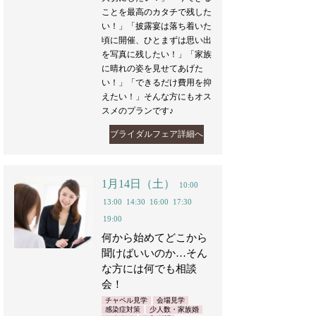
ことを最高のカタチで残した
い！」「披露宴は落ち着いた
頃に開催、ひとまずは思い出
を写真に残したい！」「家族
に晴れの姿を見せてあげた
い！」「できるだけ費用を抑
えたい！」そんな方にもオス
スメのプランです♪
ブライダルフェア詳細へ
1月14日（土）
10:00
13:00
14:30
16:00
17:30
19:00
何から始めてどこから
聞けばいいのか…そん
な方には何でも相談
会！
チャペル見学
会場見学
感染症対策
少人数・家族婚