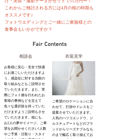
け・美容・撮影データがセットで11万円〜！
これからご検討される方には4月の桜の時期も
オススメです♪
フォトウエディングとご一緒にご家族様との
食事会もいかがですか？
Fair Contents
相談会
衣装見学
お客様に安心・安全で快適
にお過ごしいただけますよ
う、感染症に対する当館の
取り組みなどもご説明させ
ていただきます。また、実
際にフォト婚を行われたお
客様の事例などを交えて
ご希望のロケーションに合
色々な選択肢を持っていた
わせて、打掛やドレスをご
だけますようご説明もさせ
提案させていただきます。
ていただきます。他にも、
人気のハツコエンドウ、ジ
お2人の夢やイメージ、ご希
ルスチュアートなどのブラ
望をお聞かせください!人数
ンドからリーズナブルなも
やご予算・日取り・スタイ
のまで幅広く取り揃えてお