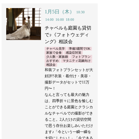
1月5日（木）
10:30
14:00
16:00
18:00
チャペルも庭園も貸切
で♪《フォトウェディ
ング》相談会
チャペル見学
準備3週間でOK
家族で会食
感染症対策
少人数・家族婚
フォトプラン
おすすめ
マタニティ花嫁向け
相談会
和装フォトプランセットが大
好評‼︎衣装・着付け・美容・
撮影データがセットで11万
円〜！
なんと言っても最大の魅力
は、四季折々に景色を愉しむ
ことができる庭園とクラシカ
ルなチャペルでの撮影ができ
ること。2人だけの貸切空間
で思う存分お楽しみいただけ
ます♪「今という一瞬一瞬を
大切にしたい！」「今できる