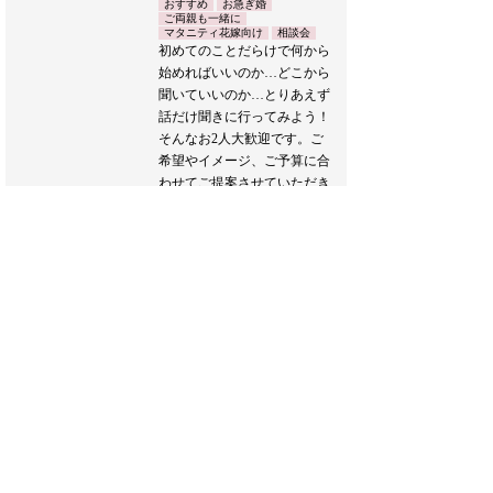
おすすめ
お急ぎ婚
ご両親も一緒に
マタニティ花嫁向け
相談会
初めてのことだらけで何から
始めればいいのか…どこから
聞いていいのか…とりあえず
話だけ聞きに行ってみよう！
そんなお2人大歓迎です。ご
希望やイメージ、ご予算に合
わせてご提案させていただき
ます。
また、新たな生活様式に合わ
せたウエディングプランのご
提案もおこなわせていただき
ます。
どうぞお気軽にお越しくださ
い♪
ブライダルフェア詳細へ
フェア一覧へ戻る