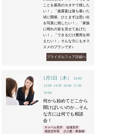
ことを最高のカタチで残した
い！」「披露宴は落ち着いた
頃に開催、ひとまずは思い出
を写真に残したい！」「家族
に晴れの姿を見せてあげた
い！」「できるだけ費用を抑
えたい！」そんな方にもオス
スメのプランです♪
ブライダルフェア詳細へ
1月5日（木）
10:00
13:00
14:30
16:00
17:30
19:00
何から始めてどこから
聞けばいいのか…そん
な方には何でも相談
会！
チャペル見学
会場見学
感染症対策
少人数・家族婚