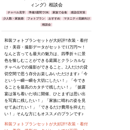
ィング》相談会
チャペル見学
準備3週間でOK
家族で会食
感染症対策
少人数・家族婚
フォトプラン
おすすめ
マタニティ花嫁向け
相談会
和装フォトプランセットが大好評‼︎衣装・着付
け・美容・撮影データがセットで11万円〜！
なんと言っても最大の魅力は、四季折々に景
色を愉しむことができる庭園とクラシカルな
チャペルでの撮影ができること。2人だけの貸
切空間で思う存分お楽しみいただけます♪「今
という一瞬一瞬を大切にしたい！」「今でき
ることを最高のカタチで残したい！」「披露
宴は落ち着いた頃に開催、ひとまずは思い出
を写真に残したい！」「家族に晴れの姿を見
せてあげたい！」「できるだけ費用を抑えた
い！」そんな方にもオススメのプランです♪
和装フォトプランセットが大好評‼︎衣装・着付