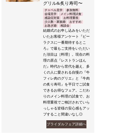
グリル&炙り寿司〜
チャペル見学
参加無料
会場見学
メイン料理試食
感染症対策
お料理重視
少人数・家族婚
おすすめ
お急ぎ婚
相談会
結婚式のお申し込みをいただ
いたお客様アンケート『ビー
ラクスに一番期待するとこ
ろ』で最もご支持をいただい
た項目は［料理］。現在の料
理の原点『レストランほん
だ』時代から世代を越え、多
くの人に愛される自慢の『牛
フィレ肉のグリエ』と『牛肉
の炙り寿司』を平日でご試食
できるお得なフェア。こだわ
りのメイン料理の試食で、お
料理重視でご検討されていら
っしゃる皆様の安心感もアッ
プすること間違いなし◎
ブライダルフェア詳細へ