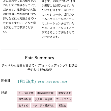
ルに合わせてお見積りをお
ります。 和装についてはロ
作りしてご相談させていた
ケ撮影にも対応させていた
だきます。撮影後の少人数
だいております。当日まで
のお食事会や料理のお持ち
のスケジュール、当日のタ
帰りなどにも対応させてい
イムスケジュールなどもシ
ただきますので、どなた様
ミュレーションさせていた
も安心してご参加くださ
だき、よりリアルにイメー
い。
ジできるようご説明させて
いただきます。
Fair Summary
チャペルも庭園も貸切で♪《フォトウェディング》相談会
予約方法 開催概要
開催日
1月5日
(木)
10:30 14:00 16:00 18:00
詳細
チャペル見学
準備3週間でOK
家族で会食
感染症対策
少人数・家族婚
フォトプラン
おすすめ
マタニティ花嫁向け
相談会