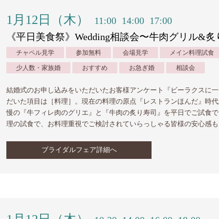
1月12日（木）
11:00
14:00
17:00
《平日美食祭》Wedding相談会〜牛肉グリル&
チャペル見学
参加無料
会場見学
メイン料理試食
少人数・家族婚
おすすめ
お急ぎ婚
相談会
結婚式のお申し込みをいただいたお客様アンケート『ビーラクスに一
だいた項目は［料理］。現在の料理の原点『レストランほんだ』時代
慢の『牛フィレ肉のグリエ』と『牛肉の炙り寿司』を平日でご試食で
理の試食で、お料理重視でご検討されていらっしゃる皆様の安心感も
ブライダルフェア詳細へ