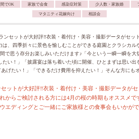
間でOK
家族で会食
感染症対策
少人数・家族婚
マタニティ花嫁向け
相談会
ランセットが大好評‼︎衣装・着付け・美容・撮影データがセット
力は、四季折々に景色を愉しむことができる庭園とクラシカル
空間で思う存分お楽しみいただけます♪「今という一瞬一瞬を大
したい！」「披露宴は落ち着いた頃に開催、ひとまずは思い出
てあげたい！」「できるだけ費用を抑えたい！」そんな方にもオ
セットが大好評‼︎衣装・着付け・美容・撮影データがセ
れからご検討される方には4月の桜の時期もオススメで
ウエディングとご一緒にご家族様との食事会もいかが