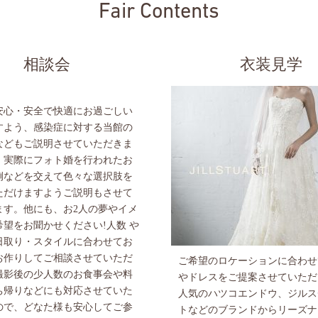
Fair Contents
相談会
衣装見学
安心・安全で快適にお過ごしい
すよう、感染症に対する当館の
などもご説明させていただきま
、実際にフォト婚を行われたお
例などを交えて色々な選択肢を
ただけますようご説明もさせて
ます。他にも、お2人の夢やイメ
希望をお聞かせください!人数 や
日取り・スタイルに合わせてお
お作りしてご相談させていただ
ご希望のロケーションに合わせ
撮影後の少人数のお食事会や料
やドレスをご提案させていただ
ち帰りなどにも対応させていた
人気のハツコエンドウ、ジルス
ので、どなた様も安心してご参
トなどのブランドからリーズナ