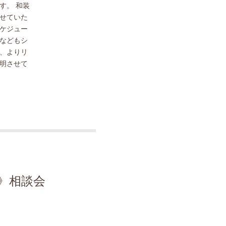
す。 和装
せていた
ケジュー
などもシ
、よりリ
明させて
》相談会