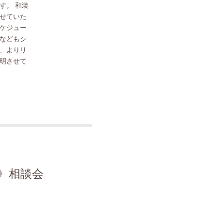
す。 和装
せていた
ケジュー
などもシ
、よりリ
明させて
》相談会