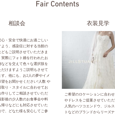
Fair Contents
相談会
衣装見学
安心・安全で快適にお過ごしい
すよう、感染症に対する当館の
などもご説明させていただきま
、実際にフォト婚を行われたお
例などを交えて色々な選択肢を
ただけますようご説明もさせて
ます。他にも、お2人の夢やイメ
希望をお聞かせください!人数 や
日取り・スタイルに合わせてお
お作りしてご相談させていただ
ご希望のロケーションに合わせ
撮影後の少人数のお食事会や料
やドレスをご提案させていただ
ち帰りなどにも対応させていた
人気のハツコエンドウ、ジルス
ので、どなた様も安心してご参
トなどのブランドからリーズナ