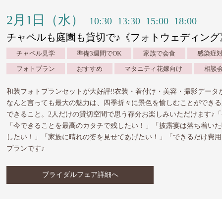
2月1日（水）
10:30
13:30
15:00
18:00
チャペルも庭園も貸切で♪《フォトウェディング
チャペル見学
準備3週間でOK
家族で会食
感染症
フォトプラン
おすすめ
マタニティ花嫁向け
相談
和装フォトプランセットが大好評‼︎衣装・着付け・美容・撮影データ
なんと言っても最大の魅力は、四季折々に景色を愉しむことができる
できること。2人だけの貸切空間で思う存分お楽しみいただけます♪
「今できることを最高のカタチで残したい！」「披露宴は落ち着いた
したい！」「家族に晴れの姿を見せてあげたい！」「できるだけ費用
プランです♪
ブライダルフェア詳細へ