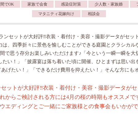
間でOK
家族で会食
感染症対策
少人数・家族婚
マタニティ花嫁向け
相談会
ランセットが大好評‼︎衣装・着付け・美容・撮影データがセット
力は、四季折々に景色を愉しむことができる庭園とクラシカル
空間で思う存分お楽しみいただけます♪「今という一瞬一瞬を大
したい！」「披露宴は落ち着いた頃に開催、ひとまずは思い出
てあげたい！」「できるだけ費用を抑えたい！」そんな方にもオ
セットが大好評‼︎衣装・着付け・美容・撮影データがセ
れからご検討される方には4月の桜の時期もオススメで
ウエディングとご一緒にご家族様との食事会もいかが