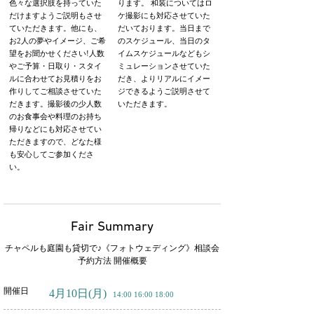
色々な選択肢を持っていた
ります。 和装についてはロ
だけますようご説明もさせ
ケ撮影にも対応させていた
ていただきます。他にも、
だいております。当日まで
お2人の夢やイメージ、ご希
のスケジュール、当日のタ
望をお聞かせください!人数
イムスケジュールなどもシ
やご予算・日取り・スタイ
ミュレーションさせていた
ルに合わせてお見積りをお
だき、よりリアルにイメー
作りしてご相談させていた
ジできるようご説明させて
だきます。撮影後の少人数
いただきます。
のお食事会や料理のお持ち
帰りなどにも対応させてい
ただきますので、どなた様
も安心してご参加くださ
い。
Fair Summary
チャペルも庭園も貸切で♪《フォトウェディング》相談会
予約方法 開催概要
開催日
4月10日
(月)
14:00 16:00 18:00