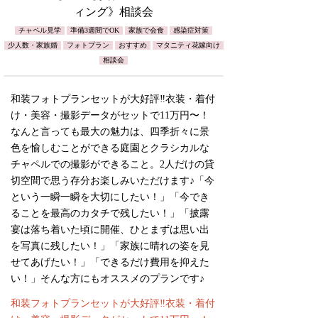
ィング》相談会
チャペル見学
準備3週間でOK
家族で会食
感染症対策
少人数・家族婚
フォトプラン
おすすめ
マタニティ花嫁向け
相談会
和装フォトプランセットが大好評‼︎衣装・着付
け・美容・撮影データがセットで11万円〜！
なんと言っても最大の魅力は、四季折々に景
色を愉しむことができる庭園とクラシカルな
チャペルでの撮影ができること。2人だけの貸
切空間で思う存分お楽しみいただけます♪「今
という一瞬一瞬を大切にしたい！」「今でき
ることを最高のカタチで残したい！」「披露
宴は落ち着いた頃に開催、ひとまずは思い出
を写真に残したい！」「家族に晴れの姿を見
せてあげたい！」「できるだけ費用を抑えた
い！」そんな方にもオススメのプランです♪
和装フォトプランセットが大好評‼︎衣装・着付