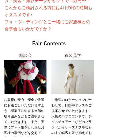
け・美容・撮影データがセットで11万円〜！
これからご検討される方には4月の桜の時期も
オススメです♪
フォトウエディングとご一緒にご家族様との
食事会もいかがですか？
Fair Contents
相談会
衣装見学
お客様に安心・安全で快適
ご希望のロケーションに合
にお過ごしいただけますよ
わせて、打掛やドレスをご
う、感染症に対する当館の
提案させていただきます。
取り組みなどもご説明させ
人気のハツコエンドウ、ジ
ていただきます。また、実
ルスチュアートなどのブラ
際にフォト婚を行われたお
ンドからリーズナブルなも
客様の事例などを交えて
のまで幅広く取り揃えてお