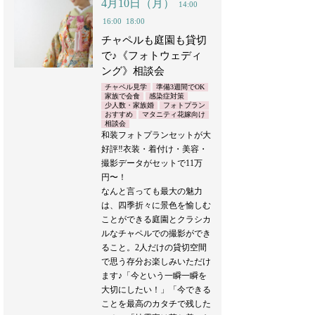
4月10日（月）
14:00
16:00
18:00
チャペルも庭園も貸切
で♪《フォトウェディ
ング》相談会
チャペル見学
準備3週間でOK
家族で会食
感染症対策
少人数・家族婚
フォトプラン
おすすめ
マタニティ花嫁向け
相談会
和装フォトプランセットが大
好評‼︎衣装・着付け・美容・
撮影データがセットで11万
円〜！
なんと言っても最大の魅力
は、四季折々に景色を愉しむ
ことができる庭園とクラシカ
ルなチャペルでの撮影ができ
ること。2人だけの貸切空間
で思う存分お楽しみいただけ
ます♪「今という一瞬一瞬を
大切にしたい！」「今できる
ことを最高のカタチで残した