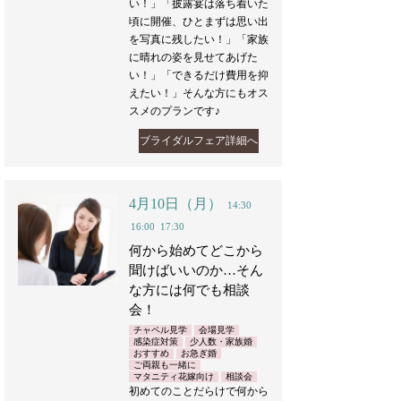
い！」「披露宴は落ち着いた
頃に開催、ひとまずは思い出
を写真に残したい！」「家族
に晴れの姿を見せてあげた
い！」「できるだけ費用を抑
えたい！」そんな方にもオス
スメのプランです♪
ブライダルフェア詳細へ
4月10日（月）
14:30
16:00
17:30
何から始めてどこから
聞けばいいのか…そん
な方には何でも相談
会！
チャペル見学
会場見学
感染症対策
少人数・家族婚
おすすめ
お急ぎ婚
ご両親も一緒に
マタニティ花嫁向け
相談会
初めてのことだらけで何から