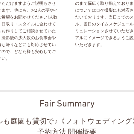
いただけますようご説明もさせ
のまで幅広く取り揃えておりま
きます。他にも、お2人の夢やイ
についてはロケ撮影にも対応さ
ご希望をお聞かせください!人数
だいております。当日までのス
・日取り・スタイルに合わせて
ル、当日のタイムスケジュール
をお作りしてご相談させていた
ミュレーションさせていただき
。撮影後の少人数のお食事会や
アルにイメージできるようご説
持ち帰りなどにも対応させてい
いただきます。
すので、どなた様も安心してご
さい。
Fair Summary
ルも庭園も貸切で♪《フォトウェディング
予約方法 開催概要