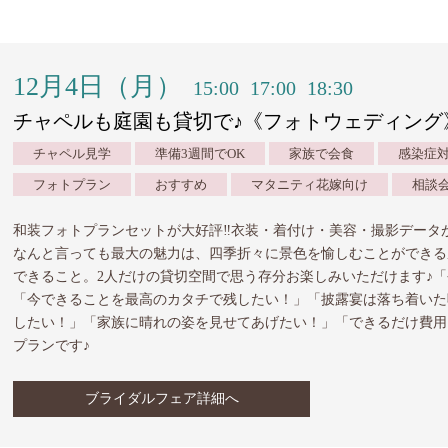
12月4日（月）
15:00
17:00
18:30
チャペルも庭園も貸切で♪《フォトウェディング
チャペル見学
準備3週間でOK
家族で会食
感染症
フォトプラン
おすすめ
マタニティ花嫁向け
相談
和装フォトプランセットが大好評‼︎衣装・着付け・美容・撮影データ
なんと言っても最大の魅力は、四季折々に景色を愉しむことができる
できること。2人だけの貸切空間で思う存分お楽しみいただけます♪
「今できることを最高のカタチで残したい！」「披露宴は落ち着いた
したい！」「家族に晴れの姿を見せてあげたい！」「できるだけ費用
プランです♪
ブライダルフェア詳細へ