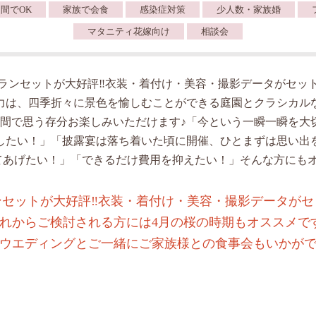
間でOK
家族で会食
感染症対策
少人数・家族婚
マタニティ花嫁向け
相談会
ランセットが大好評‼︎衣装・着付け・美容・撮影データがセット
力は、四季折々に景色を愉しむことができる庭園とクラシカル
空間で思う存分お楽しみいただけます♪「今という一瞬一瞬を大
したい！」「披露宴は落ち着いた頃に開催、ひとまずは思い出
てあげたい！」「できるだけ費用を抑えたい！」そんな方にもオ
セットが大好評‼︎衣装・着付け・美容・撮影データがセ
れからご検討される方には4月の桜の時期もオススメで
ウエディングとご一緒にご家族様との食事会もいかが