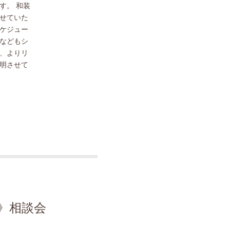
す。 和装
せていた
ケジュー
などもシ
、よりリ
明させて
》相談会