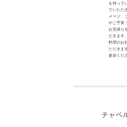
を持って
ていただ
メージ、
やご予算
お見積り
だきます
料理のお
ただきま
参加くだ
チャペ