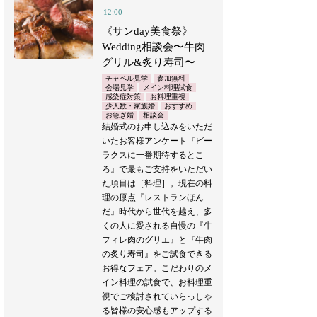
12:00
《サンday美食祭》
Wedding相談会〜牛肉
グリル&炙り寿司〜
チャペル見学
参加無料
会場見学
メイン料理試食
感染症対策
お料理重視
少人数・家族婚
おすすめ
お急ぎ婚
相談会
結婚式のお申し込みをいただ
いたお客様アンケート『ビー
ラクスに一番期待するとこ
ろ』で最もご支持をいただい
た項目は［料理］。現在の料
理の原点『レストランほん
だ』時代から世代を越え、多
くの人に愛される自慢の『牛
フィレ肉のグリエ』と『牛肉
の炙り寿司』をご試食できる
お得なフェア。こだわりのメ
イン料理の試食で、お料理重
視でご検討されていらっしゃ
る皆様の安心感もアップする