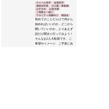
チャペル見学
会場見学
感染症対策
少人数・家族婚
おすすめ
お急ぎ婚
ご両親も一緒に
マタニティ花嫁向け
相談会
初めてのことだらけで何から
始めればいいのか…どこから
聞いていいのか…とりあえず
話だけ聞きに行ってみよう！
そんなお2人大歓迎です。ご
希望やイメージ、ご予算に合
わせてご提案させていただき
ます。
また、新たな生活様式に合わ
せたウエディングプランのご
提案もおこなわせていただき
ます。
どうぞお気軽にお越しくださ
い♪
ブライダルフェア詳細へ
フェア一覧へ戻る