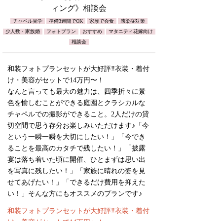
ィング》相談会
チャペル見学
準備3週間でOK
家族で会食
感染症対策
少人数・家族婚
フォトプラン
おすすめ
マタニティ花嫁向け
相談会
和装フォトプランセットが大好評‼︎衣装・着付
け・美容がセットで14万円〜！
なんと言っても最大の魅力は、四季折々に景
色を愉しむことができる庭園とクラシカルな
チャペルでの撮影ができること。2人だけの貸
切空間で思う存分お楽しみいただけます♪「今
という一瞬一瞬を大切にしたい！」「今でき
ることを最高のカタチで残したい！」「披露
宴は落ち着いた頃に開催、ひとまずは思い出
を写真に残したい！」「家族に晴れの姿を見
せてあげたい！」「できるだけ費用を抑えた
い！」そんな方にもオススメのプランです♪
和装フォトプランセットが大好評‼︎衣装・着付