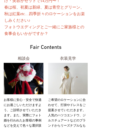
け・美容がセットで14万円〜！
春は桜、初夏は新緑、夏は青空とグリーン、
秋は紅葉etc…四季折々のロケーションをお楽
しみください♪
フォトウエディングとご一緒にご家族様との
食事会もいかがですか？
Fair Contents
相談会
衣装見学
お客様に安心・安全で快適
ご希望のロケーションに合
にお過ごしいただけますよ
わせて、打掛やドレスをご
う、ご説明させていただき
提案させていただきます。
ます。また、実際にフォト
人気のハツコエンドウ、ジ
婚を行われたお客様の事例
ルスチュアートなどのブラ
などを交えて色々な選択肢
ンドからリーズナブルなも