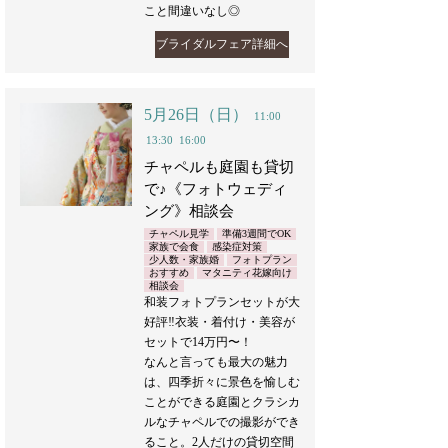
こと間違いなし◎
ブライダルフェア詳細へ
5月26日（日）
11:00
13:30
16:00
チャペルも庭園も貸切
で♪《フォトウェディ
ング》相談会
チャペル見学
準備3週間でOK
家族で会食
感染症対策
少人数・家族婚
フォトプラン
おすすめ
マタニティ花嫁向け
相談会
和装フォトプランセットが大
好評‼︎衣装・着付け・美容が
セットで14万円〜！
なんと言っても最大の魅力
は、四季折々に景色を愉しむ
ことができる庭園とクラシカ
ルなチャペルでの撮影ができ
ること。2人だけの貸切空間