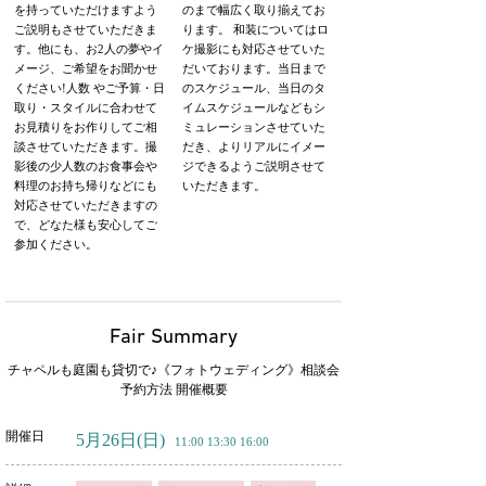
を持っていただけますよう
のまで幅広く取り揃えてお
ご説明もさせていただきま
ります。 和装についてはロ
す。他にも、お2人の夢やイ
ケ撮影にも対応させていた
メージ、ご希望をお聞かせ
だいております。当日まで
ください!人数 やご予算・日
のスケジュール、当日のタ
取り・スタイルに合わせて
イムスケジュールなどもシ
お見積りをお作りしてご相
ミュレーションさせていた
談させていただきます。撮
だき、よりリアルにイメー
影後の少人数のお食事会や
ジできるようご説明させて
料理のお持ち帰りなどにも
いただきます。
対応させていただきますの
で、どなた様も安心してご
参加ください。
Fair Summary
チャペルも庭園も貸切で♪《フォトウェディング》相談会
予約方法 開催概要
開催日
5月26日
(日)
11:00 13:30 16:00