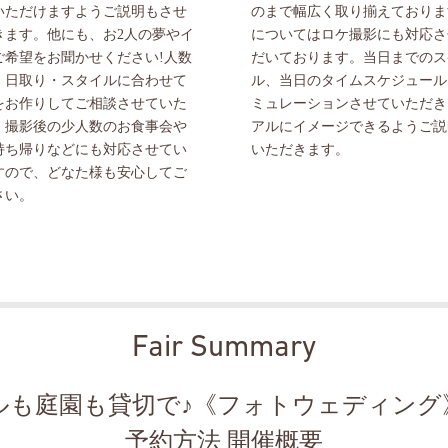
いただけますようご説明もさせ
のまで幅広く取り揃えておりま
きます。他にも、お2人の夢やイ
についてはロケ撮影にも対応さ
ご希望をお聞かせください!人数
だいております。当日までのス
・日取り・スタイルに合わせて
ル、当日のタイムスケジュール
をお作りしてご相談させていた
ミュレーションさせていただき
。撮影後の少人数のお食事会や
アルにイメージできるようご説
持ち帰りなどにも対応させてい
いただきます。
すので、どなた様も安心してご
さい。
Fair Summary
ルも庭園も貸切で♪《フォトウェディング
予約方法 開催概要