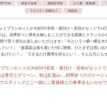
間でOK
家族で会食
感染症対策
少人数・家族婚
マタニティ花嫁向け
相談会
ォトプランセットが大好評‼︎衣装・着付け・美容がセットで14
力は、四季折々に景色を愉しむことができる庭園とクラシカル
空間で思う存分お楽しみいただけます♪「今という一瞬一瞬を大
したい！」「披露宴は落ち着いた頃に開催、ひとまずは思い出
てあげたい！」「できるだけ費用を抑えたい！」そんな方にもオ
プランセットが大好評‼︎衣装・着付け・美容がセットで
は青空とグリーン、秋は紅葉etc…四季折々のロケーシ
ウエディングとご一緒にご家族様との食事会もいかが