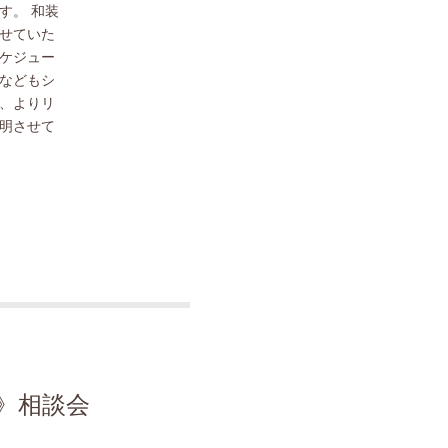
す。 和装
せていた
ケジュー
などもシ
、よりリ
明させて
》相談会