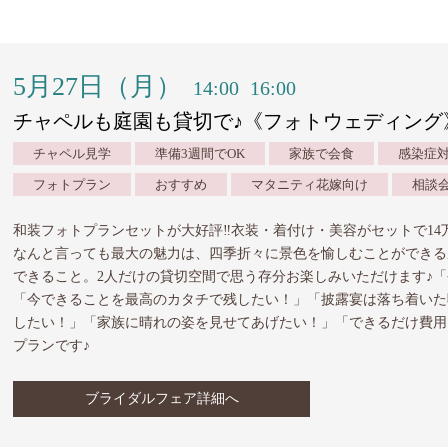
5月27日（月）
14:00
16:00
チャペルも庭園も貸切で♪《フォトウェディング
チャペル見学
準備3週間でOK
家族で会食
感染症
フォトプラン
おすすめ
マタニティ花嫁向け
相談
和装フォトプランセットが大好評‼︎衣装・着付け・美容がセットで14
なんと言っても最大の魅力は、四季折々に景色を愉しむことができる
できること。2人だけの貸切空間で思う存分お楽しみいただけます♪
「今できることを最高のカタチで残したい！」「披露宴は落ち着いた
したい！」「家族に晴れの姿を見せてあげたい！」「できるだけ費用
プランです♪
ブライダルフェア詳細へ