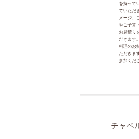
を持って
ていただ
メージ、
やご予算
お見積り
だきます
料理のお
ただきま
参加くだ
チャペ