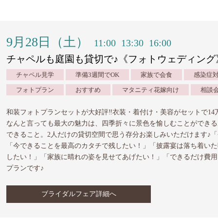
9月28日（土）
11:00
13:30
16:00
チャペルも庭園も貸切で♪《フォトウェディング
チャペル見学
準備3週間でOK
家族で会食
感染症
フォトプラン
おすすめ
マタニティ花嫁向け
相談
和装フォトプランセットが大好評‼︎衣装・着付け・美容がセットで14
なんと言っても最大の魅力は、四季折々に景色を愉しむことができる
できること。2人だけの貸切空間で思う存分お楽しみいただけます♪
「今できることを最高のカタチで残したい！」「披露宴は落ち着いた
したい！」「家族に晴れの姿を見せてあげたい！」「できるだけ費用
プランです♪
ブライダルフェア詳細へ