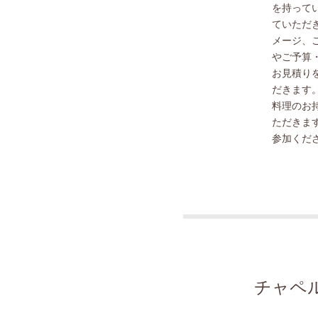
を持って
ていただ
メージ、
やご予算
お見積り
だきます
料理のお
ただきま
参加くだ
チャペ