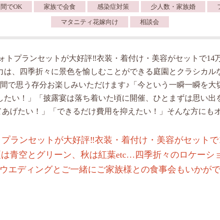
間でOK
家族で会食
感染症対策
少人数・家族婚
マタニティ花嫁向け
相談会
ォトプランセットが大好評‼︎衣装・着付け・美容がセットで14
力は、四季折々に景色を愉しむことができる庭園とクラシカル
空間で思う存分お楽しみいただけます♪「今という一瞬一瞬を大
したい！」「披露宴は落ち着いた頃に開催、ひとまずは思い出
てあげたい！」「できるだけ費用を抑えたい！」そんな方にもオ
プランセットが大好評‼︎衣装・着付け・美容がセットで
は青空とグリーン、秋は紅葉etc…四季折々のロケーシ
ウエディングとご一緒にご家族様との食事会もいかが