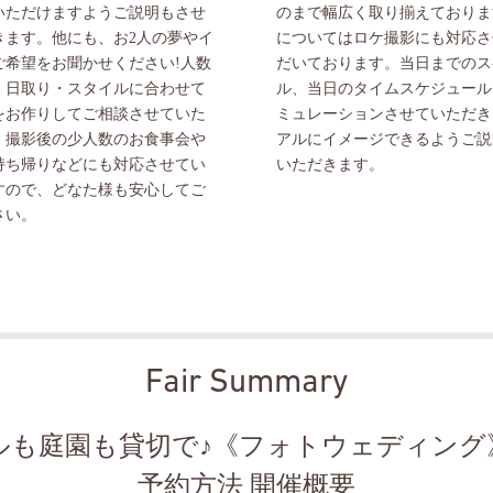
いただけますようご説明もさせ
のまで幅広く取り揃えておりま
きます。他にも、お2人の夢やイ
についてはロケ撮影にも対応さ
ご希望をお聞かせください!人数
だいております。当日までのス
・日取り・スタイルに合わせて
ル、当日のタイムスケジュール
をお作りしてご相談させていた
ミュレーションさせていただき
。撮影後の少人数のお食事会や
アルにイメージできるようご説
持ち帰りなどにも対応させてい
いただきます。
すので、どなた様も安心してご
さい。
Fair Summary
ルも庭園も貸切で♪《フォトウェディング
予約方法 開催概要