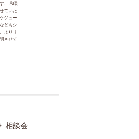
す。 和装
せていた
ケジュー
などもシ
、よりリ
明させて
》相談会