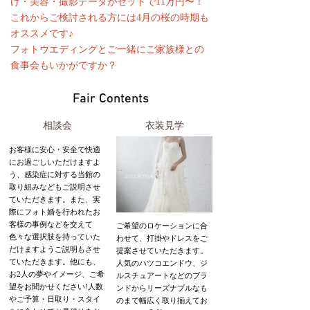
け・美容・撮影データがセットで11万円〜！
これからご検討される方には4月の桜の時期も
オススメです♪
フォトウエディングとご一緒にご家族様との
食事会もいかがですか？
Fair Contents
相談会
衣装見学
お客様に安心・安全で快適
にお過ごしいただけますよ
う、感染症に対する当館の
取り組みなどもご説明させ
ていただきます。また、実
際にフォト婚を行われたお
客様の事例などを交えて
ご希望のロケーションに合
色々な選択肢を持っていた
わせて、打掛やドレスをご
だけますようご説明もさせ
提案させていただきます。
ていただきます。他にも、
人気のハツコエンドウ、ジ
お2人の夢やイメージ、ご希
ルスチュアートなどのブラ
望をお聞かせください!人数
ンドからリーズナブルなも
やご予算・日取り・スタイ
のまで幅広く取り揃えてお