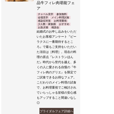
品牛フィレ肉堪能フェ
ア
チャペル見学
参加無料
会場見学
メイン料理試食
感染症対策
お料理重視
少人数・家族婚
おすすめ
お急ぎ婚
相談会
結婚式のお申し込みをいただ
いたお客様アンケート『ビー
ラクスに一番期待するとこ
ろ』で最もご支持をいただい
た項目は［料理］。現在の料
理の原点『レストランほん
だ』時代から世代を越え、多
くの人に愛される自慢の『牛
フィレ肉のグリエ』を限定で
ご試食できるお得なフェア。
こだわりのメイン料理の試食
で、お料理重視でご検討され
ていらっしゃる皆様の安心感
もアップすること間違いなし
◎
ブライダルフェア詳細へ