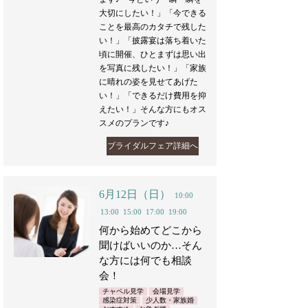
大切にしたい！」「今できる
ことを最高のカタチで残した
い！」「披露宴は落ち着いた
頃に開催、ひとまずは思い出
を写真に残したい！」「家族
に晴れの姿を見せてあげた
い！」「できるだけ費用を抑
えたい！」そんな方にもオス
スメのプランです♪
ブライダルフェア詳細へ
6月12日（日）
10:00
13:00
15:00
17:00
19:00
何から始めてどこから
聞けばいいのか…そん
な方には何でも相談
会！
チャペル見学
会場見学
感染症対策
少人数・家族婚