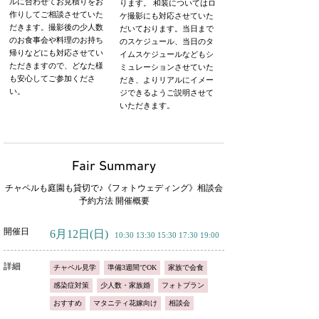
ルに合わせてお見積りをお
ります。 和装についてはロ
作りしてご相談させていた
ケ撮影にも対応させていた
だきます。撮影後の少人数
だいております。当日まで
のお食事会や料理のお持ち
のスケジュール、当日のタ
帰りなどにも対応させてい
イムスケジュールなどもシ
ただきますので、どなた様
ミュレーションさせていた
も安心してご参加くださ
だき、よりリアルにイメー
い。
ジできるようご説明させて
いただきます。
Fair Summary
チャペルも庭園も貸切で♪《フォトウェディング》相談会
予約方法 開催概要
開催日
6月12日
(日)
10:30 13:30 15:30 17:30 19:00
詳細
チャペル見学
準備3週間でOK
家族で会食
感染症対策
少人数・家族婚
フォトプラン
おすすめ
マタニティ花嫁向け
相談会