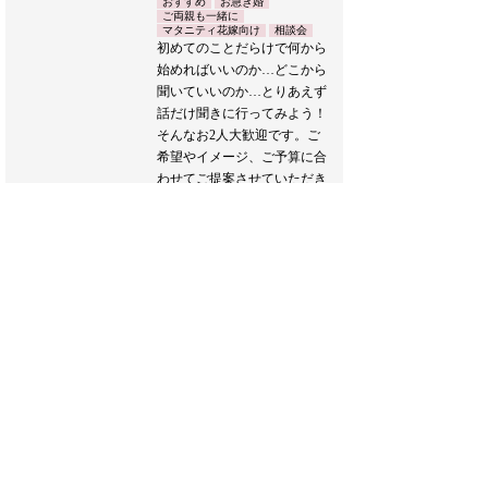
おすすめ
お急ぎ婚
ご両親も一緒に
マタニティ花嫁向け
相談会
初めてのことだらけで何から
始めればいいのか…どこから
聞いていいのか…とりあえず
話だけ聞きに行ってみよう！
そんなお2人大歓迎です。ご
希望やイメージ、ご予算に合
わせてご提案させていただき
ます。
また、新たな生活様式に合わ
せたウエディングプランのご
提案もおこなわせていただき
ます。
どうぞお気軽にお越しくださ
い♪
ブライダルフェア詳細へ
フェア一覧へ戻る