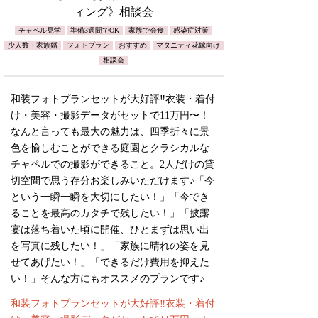
ィング》相談会
チャペル見学
準備3週間でOK
家族で会食
感染症対策
少人数・家族婚
フォトプラン
おすすめ
マタニティ花嫁向け
相談会
和装フォトプランセットが大好評‼︎衣装・着付
け・美容・撮影データがセットで11万円〜！
なんと言っても最大の魅力は、四季折々に景
色を愉しむことができる庭園とクラシカルな
チャペルでの撮影ができること。2人だけの貸
切空間で思う存分お楽しみいただけます♪「今
という一瞬一瞬を大切にしたい！」「今でき
ることを最高のカタチで残したい！」「披露
宴は落ち着いた頃に開催、ひとまずは思い出
を写真に残したい！」「家族に晴れの姿を見
せてあげたい！」「できるだけ費用を抑えた
い！」そんな方にもオススメのプランです♪
和装フォトプランセットが大好評‼︎衣装・着付