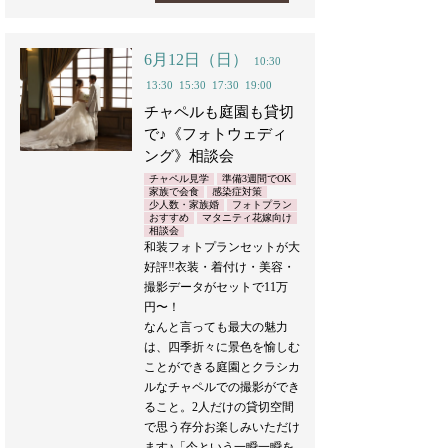
6月12日（日）
10:30
13:30
15:30
17:30
19:00
チャペルも庭園も貸切
で♪《フォトウェディ
ング》相談会
チャペル見学
準備3週間でOK
家族で会食
感染症対策
少人数・家族婚
フォトプラン
おすすめ
マタニティ花嫁向け
相談会
和装フォトプランセットが大
好評‼︎衣装・着付け・美容・
撮影データがセットで11万
円〜！
なんと言っても最大の魅力
は、四季折々に景色を愉しむ
ことができる庭園とクラシカ
ルなチャペルでの撮影ができ
ること。2人だけの貸切空間
で思う存分お楽しみいただけ
ます♪「今という一瞬一瞬を