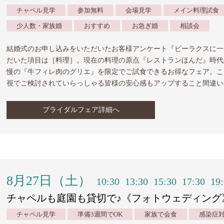
チャペル見学
参加無料
会場見学
メイン料理試食
少人数・家族婚
おすすめ
お急ぎ婚
相談会
結婚式のお申し込みをいただいたお客様アンケート『ビーラクスに一
だいた項目は［料理］。現在の料理の原点『レストランほんだ』時代
慢の『牛フィレ肉のグリエ』を限定でご試食できるお得なフェア。こ
視でご検討されていらっしゃる皆様の安心感もアップすること間違い
ブライダルフェア詳細へ
8月27日（土）
10:30
13:30
15:30
17:30
19
チャペルも庭園も貸切で♪《フォトウェディング
チャペル見学
準備3週間でOK
家族で会食
感染症