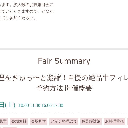
きます。少人数のお披露目会に
せていただきますので、どなた
してご参加ください。
Fair Summary
理をぎゅっ〜と凝縮！自慢の絶品牛フィ
予約方法 開催概要
7日
(土)
10:00 11:30 16:00 17:30
見学
参加無料
会場見学
メイン料理試食
感染症対策
お料理重視