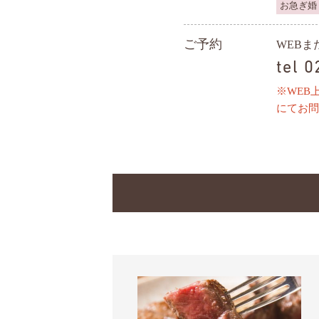
お急ぎ婚
ご予約
WEB
tel 
※WEB
にてお問