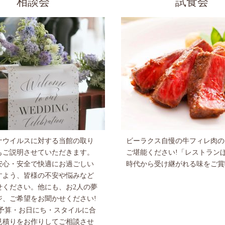
相談会
試食会
ナウイルスに対する当館の取り
ビーラクス自慢の牛フィレ肉の
もご説明させていただきます。
ご堪能ください!「レストラン
安心・安全で快適にお過ごしい
時代から受け継がれる味をご賞
すよう、皆様の不安や悩みなど
せください。他にも、お2人の夢
ジ、ご希望をお聞かせください!
ご予算・お日にち・スタイルに合
見積りをお作りしてご相談させ