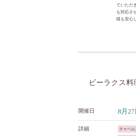
ていただ
も対応さ
様も安心
ビーラクス料
8月2
開催日
詳細
チャペル