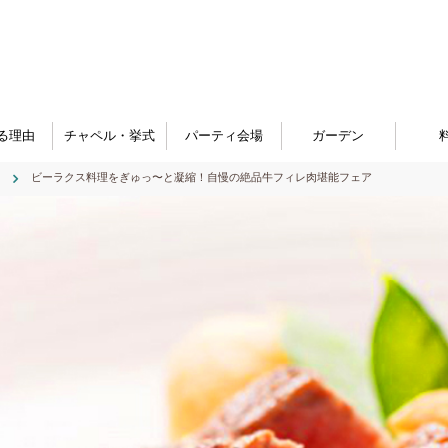
る理由
チャペル・挙式
パーティ会場
ガーデン
ビーラクス料理をぎゅっ〜と凝縮！自慢の絶品牛フィレ肉堪能フェア