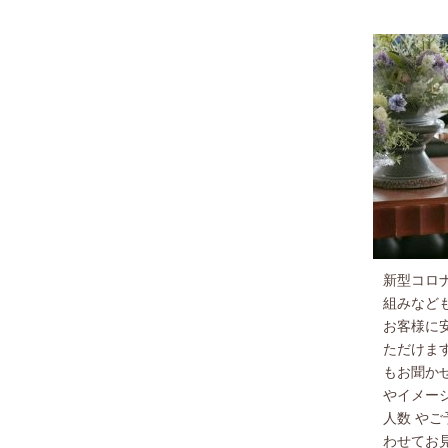
新型コロ
組みなど
お客様に
ただけま
もお聞か
やイメー
人数 や
わせてお