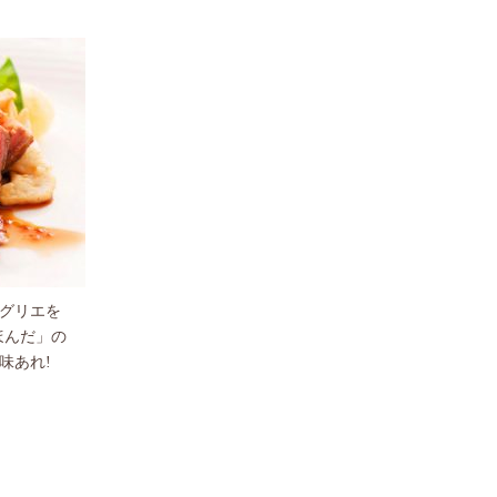
グリエを
ほんだ」の
味あれ!