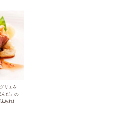
グリエを
ほんだ」の
味あれ!