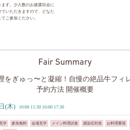
きます。少人数のお披露目会に
せていただきますので、どなた
してご参加ください。
Fair Summary
理をぎゅっ〜と凝縮！自慢の絶品牛フィ
予約方法 開催概要
8日
(木)
10:00 11:30 16:00 17:30
見学
参加無料
会場見学
メイン料理試食
感染症対策
お料理重視