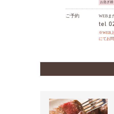
お急ぎ婚
ご予約
WEB
tel 
※WEB
にてお問