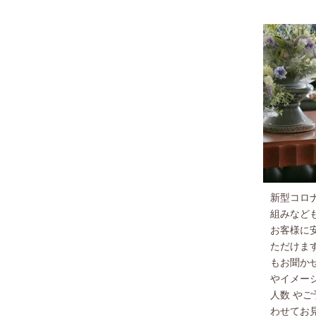
新型コロ
組みなど
お客様に
ただけま
もお聞か
やイメー
人数 や
わせてお