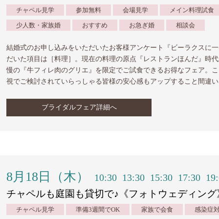
チャペル見学
参加無料
会場見学
メイン料理試食
少人数・家族婚
おすすめ
お急ぎ婚
相談会
結婚式のお申し込みをいただいたお客様アンケート『ビーラクスに一
だいた項目は［料理］。現在の料理の原点『レストランほんだ』時代
慢の『牛フィレ肉のグリエ』を限定でご試食できるお得なフェア。こ
視でご検討されていらっしゃる皆様の安心感もアップすること間違い
ブライダルフェア詳細へ
8月18日（木）
10:30
13:30
15:30
17:30
19
チャペルも庭園も貸切で♪《フォトウェディング
チャペル見学
準備3週間でOK
家族で会食
感染症