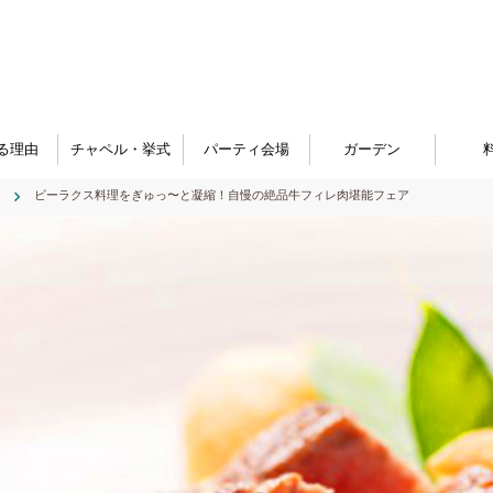
る理由
チャペル・挙式
パーティ会場
ガーデン
ビーラクス料理をぎゅっ〜と凝縮！自慢の絶品牛フィレ肉堪能フェア