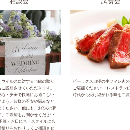
相談会
試食会
ナウイルスに対する当館の取り
ビーラクス自慢の牛フィレ肉の
もご説明させていただきます。
ご堪能ください!「レストラン
安心・安全で快適にお過ごしい
時代から受け継がれる味をご賞
すよう、皆様の不安や悩みなど
せください。他にも、お2人の夢
ジ、ご希望をお聞かせください!
ご予算・お日にち・スタイルに合
見積りをお作りしてご相談させ