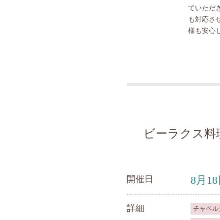
ていただ
も対応さ
様も安心
ビーラクス料
8月1
開催日
詳細
チャペル