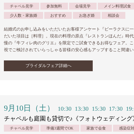
チャペル見学
参加無料
会場見学
メイン料理試食
少人数・家族婚
おすすめ
お急ぎ婚
相談会
結婚式のお申し込みをいただいたお客様アンケート『ビーラクスに一
だいた項目は［料理］。現在の料理の原点『レストランほんだ』時代
慢の『牛フィレ肉のグリエ』を限定でご試食できるお得なフェア。こ
視でご検討されていらっしゃる皆様の安心感もアップすること間違い
ブライダルフェア詳細へ
9月10日（土）
10:30
13:30
15:30
17:30
19
チャペルも庭園も貸切で♪《フォトウェディング
チャペル見学
準備3週間でOK
家族で会食
感染症