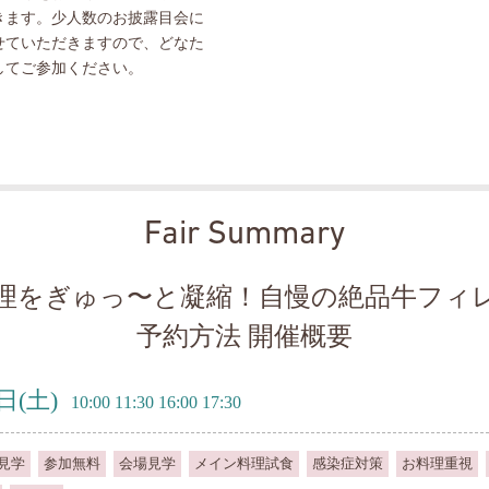
きます。少人数のお披露目会に
せていただきますので、どなた
してご参加ください。
Fair Summary
理をぎゅっ〜と凝縮！自慢の絶品牛フィ
予約方法 開催概要
0日
(土)
10:00 11:30 16:00 17:30
見学
参加無料
会場見学
メイン料理試食
感染症対策
お料理重視