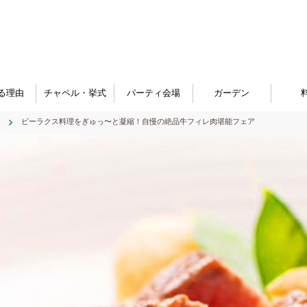
る理由
チャペル・挙式
パーティ会場
ガーデン
ビーラクス料理をぎゅっ〜と凝縮！自慢の絶品牛フィレ肉堪能フェア