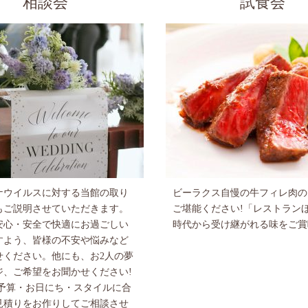
相談会
試食会
ナウイルスに対する当館の取り
ビーラクス自慢の牛フィレ肉の
もご説明させていただきます。
ご堪能ください!「レストラン
安心・安全で快適にお過ごしい
時代から受け継がれる味をご賞
すよう、皆様の不安や悩みなど
せください。他にも、お2人の夢
ジ、ご希望をお聞かせください!
ご予算・お日にち・スタイルに合
見積りをお作りしてご相談させ