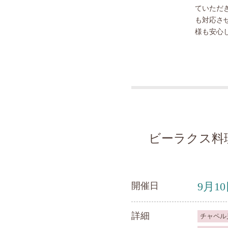
ていただ
も対応さ
様も安心
ビーラクス料
9月1
開催日
詳細
チャペル