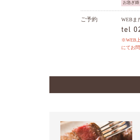
お急ぎ婚
ご予約
WEB
tel 
※WEB
にてお問