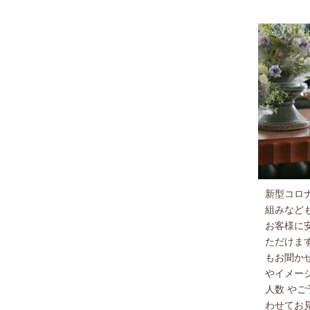
新型コロ
組みなど
お客様に
ただけま
もお聞か
やイメー
人数 や
わせてお