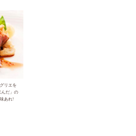
グリエを
ほんだ」の
味あれ!