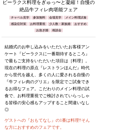
ビーラクス料理をぎゅっ〜と凝縮！自慢の
絶品牛フィレ肉堪能フェア
チャペル見学
参加無料
会場見学
メイン料理試食
感染症対策
お料理重視
少人数・家族婚
おすすめ
お急ぎ婚
相談会
結婚式のお申し込みをいただいたお客様アン
ケート『ビーラクスに一番期待するところ』
で最もご支持をいただいた項目は［料理］。
現在の料理の原点『レストランほんだ』時代
から世代を越え、多くの人に愛される自慢の
『牛フィレ肉のグリエ』を限定でご試食でき
るお得なフェア。こだわりのメイン料理の試
食で、お料理重視でご検討されていらっしゃ
る皆様の安心感もアップすること間違いなし
◎
ゲストへの『おもてなし』の1番は料理‼️そん
な方におすすめのフェアです。