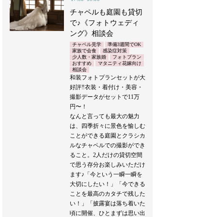
チャペルも庭園も貸切
で♪《フォトウェディ
ング》相談会
チャペル見学
準備3週間でOK
家族で会食
感染症対策
少人数・家族婚
フォトプラン
おすすめ
マタニティ花嫁向け
相談会
和装フォトプランセットが大
好評‼︎衣装・着付け・美容・
撮影データがセットで11万
円〜！
なんと言っても最大の魅力
は、四季折々に景色を愉しむ
ことができる庭園とクラシカ
ルなチャペルでの撮影ができ
ること。2人だけの貸切空間
で思う存分お楽しみいただけ
ます♪「今という一瞬一瞬を
大切にしたい！」「今できる
ことを最高のカタチで残した
い！」「披露宴は落ち着いた
頃に開催、ひとまずは思い出