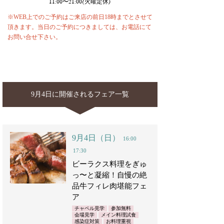
11:00〜21:00(火曜定休)
※WEB上でのご予約はご来店の前日18時までとさせて
頂きます。当日のご予約につきましては、お電話にて
お問い合せ下さい。
9月4日に開催されるフェア一覧
9月4日（日）
16:00
17:30
ビーラクス料理をぎゅ
っ〜と凝縮！自慢の絶
品牛フィレ肉堪能フェ
ア
チャペル見学
参加無料
会場見学
メイン料理試食
感染症対策
お料理重視