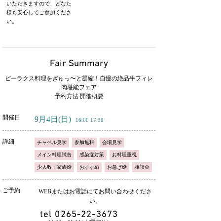
いただきますので、どなた
様も安心してご参加くださ
い。
Fair Summary
ビーラクス料理をぎゅっ〜と凝縮！自慢の絶品牛フィレ
肉堪能フェア
予約方法 開催概要
開催日
9月4日
(日)
16:00 17:30
詳細
チャペル見学
参加無料
会場見学
メイン料理試食
感染症対策
お料理重視
少人数・家族婚
おすすめ
お急ぎ婚
相談会
ご予約
WEBまたはお電話にてお問い合わせくださ
い。
tel
0265-22-3673