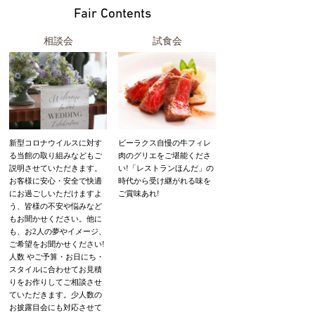
Fair Contents
相談会
試食会
新型コロナウイルスに対す
ビーラクス自慢の牛フィレ
る当館の取り組みなどもご
肉のグリエをご堪能くださ
説明させていただきます。
い!「レストランほんだ」の
お客様に安心・安全で快適
時代から受け継がれる味を
にお過ごしいただけますよ
ご賞味あれ!
う、皆様の不安や悩みなど
もお聞かせください。他に
も、お2人の夢やイメージ、
ご希望をお聞かせください!
人数 やご予算・お日にち・
スタイルに合わせてお見積
りをお作りしてご相談させ
ていただきます。少人数の
お披露目会にも対応させて