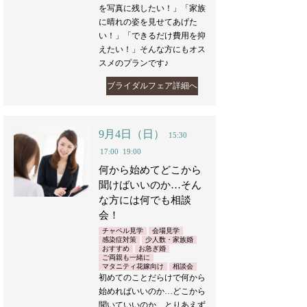
を写真に残したい！」「家族
に晴れの姿を見せてあげた
い！」「できるだけ費用を抑
えたい！」そんな方にもオス
スメのプランです♪
ブライダルフェア詳細へ
9月4日（日）
15:30
17:00
19:00
何から始めてどこから
聞けばいいのか…そん
な方には何でも相談
会！
チャペル見学
会場見学
感染症対策
少人数・家族婚
おすすめ
お急ぎ婚
ご両親も一緒に
マタニティ花嫁向け
相談会
初めてのことだらけで何から
始めればいいのか…どこから
聞いていいのか…とりあえず