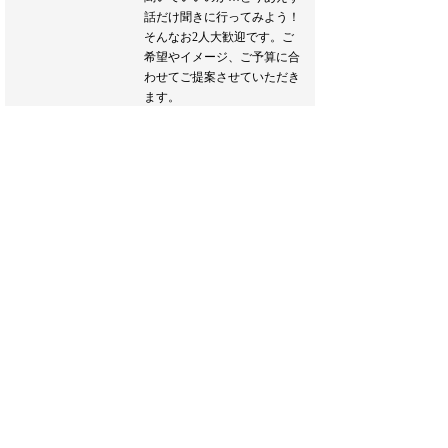
話だけ聞きに行ってみよう！
そんなお2人大歓迎です。ご
希望やイメージ、ご予算に合
わせてご提案させていただき
ます。
また、新たな生活様式に合わ
せたウエディングプランのご
提案もおこなわせていただき
ます。
どうぞお気軽にお越しくださ
い♪
ブライダルフェア詳細へ
フェア一覧へ戻る
Inquiry & Contact