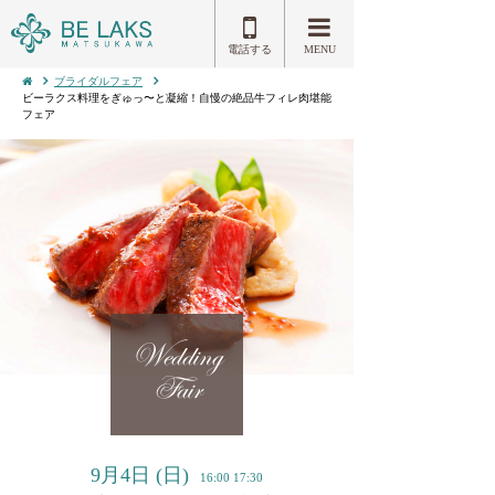
電話する
MENU
ブライダルフェア
ビーラクス料理をぎゅっ〜と凝縮！自慢の絶品牛フィレ肉堪能
フェア
Wedding
Fair
9月4日
(日)
16:00 17:30