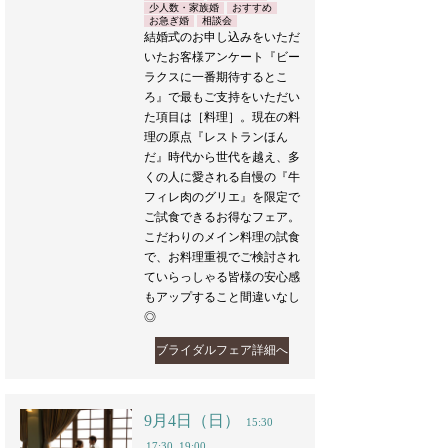
少人数・家族婚
おすすめ
お急ぎ婚
相談会
結婚式のお申し込みをいただ
いたお客様アンケート『ビー
ラクスに一番期待するとこ
ろ』で最もご支持をいただい
た項目は［料理］。現在の料
理の原点『レストランほん
だ』時代から世代を越え、多
くの人に愛される自慢の『牛
フィレ肉のグリエ』を限定で
ご試食できるお得なフェア。
こだわりのメイン料理の試食
で、お料理重視でご検討され
ていらっしゃる皆様の安心感
もアップすること間違いなし
◎
ブライダルフェア詳細へ
9月4日（日）
15:30
17:30
19:00