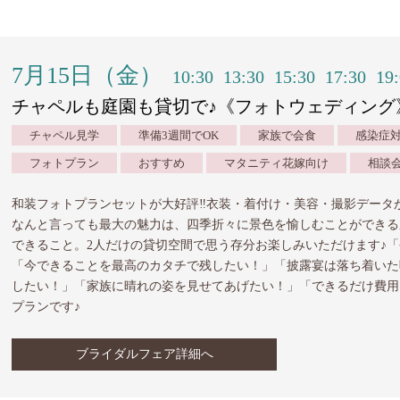
7月15日（金）
10:30
13:30
15:30
17:30
19
チャペルも庭園も貸切で♪《フォトウェディング
チャペル見学
準備3週間でOK
家族で会食
感染症
フォトプラン
おすすめ
マタニティ花嫁向け
相談
和装フォトプランセットが大好評‼︎衣装・着付け・美容・撮影データ
なんと言っても最大の魅力は、四季折々に景色を愉しむことができる
できること。2人だけの貸切空間で思う存分お楽しみいただけます♪
「今できることを最高のカタチで残したい！」「披露宴は落ち着いた
したい！」「家族に晴れの姿を見せてあげたい！」「できるだけ費用
プランです♪
ブライダルフェア詳細へ