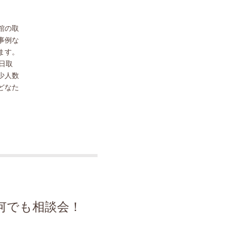
館の取
事例な
ます。
日取
少人数
どなた
何でも相談会！