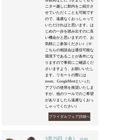
雰囲気などにつきましてもモ
ニター越しに館内をご紹介さ
せていただくことも可能です
ので、遠慮なくおっしゃって
いただければと思います。は
じめの一歩を踏み出すのに良
い機会かと思いますので、お
気軽にご参加ください♪（※
こちらの相談会は通信可能な
環境下であることが条件にな
りますので事前にご確認くだ
さいますよう、お願いいたし
ます。リモートの際には
zoom、GoogleMeetといった
アプリの使用を推奨いたしま
すが、他のツールでのご希望
がありましたら遠慮なくおっ
しゃってください）
ブライダルフェア詳細へ
3月25日（金）
10:00