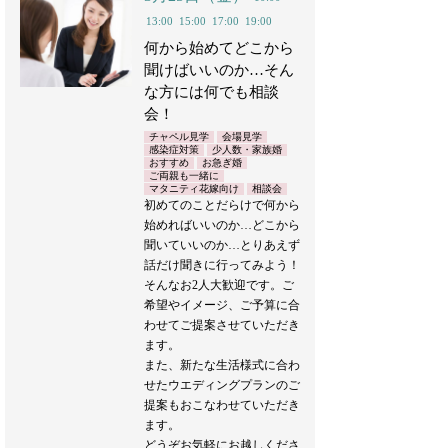
13:00
15:00
17:00
19:00
何から始めてどこから
聞けばいいのか…そん
な方には何でも相談
会！
チャペル見学
会場見学
感染症対策
少人数・家族婚
おすすめ
お急ぎ婚
ご両親も一緒に
マタニティ花嫁向け
相談会
初めてのことだらけで何から
始めればいいのか…どこから
聞いていいのか…とりあえず
話だけ聞きに行ってみよう！
そんなお2人大歓迎です。ご
希望やイメージ、ご予算に合
わせてご提案させていただき
ます。
また、新たな生活様式に合わ
せたウエディングプランのご
提案もおこなわせていただき
ます。
どうぞお気軽にお越しくださ