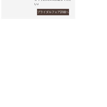
い♪
ブライダルフェア詳細へ
フェア一覧へ戻る
Inquiry & Contact
ご相談や、さらに詳しい内容はビーラクスマツカワ ブ
ライダルサロンへ。お気軽にご相談ください。見学予
約をすると、お待たせする事なくご案内できます。
tel:
0265-22-3673
11:00～21:00（火曜定休）
お問い合わせ
来館・ご相談予約
ブライダルフェア予約