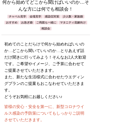
何から始めてどこから聞けばいいのか…そ
んな方には何でも相談会！
チャペル見学
会場見学
感染症対策
少人数・家族婚
おすすめ
お急ぎ婚
ご両親も一緒に
マタニティ花嫁向け
相談会
初めてのことだらけで何から始めればいいの
か…どこから聞いていいのか…とりあえず話
だけ聞きに行ってみよう！そんなお2人大歓迎
です。ご希望やイメージ、ご予算に合わせて
ご提案させていただきます。
また、新たな生活様式に合わせたウエディン
グプランのご提案もおこなわせていただきま
す。
どうぞお気軽にお越しください♪
皆様の安心・安全を第一に、新型コロナウイ
ルス感染の予防策についてもしっかりご説明
させていただきます。