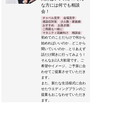
な方には何でも相談
会！
チャペル見学
会場見学
感染症対策
少人数・家族婚
おすすめ
お急ぎ婚
ご両親も一緒に
マタニティ花嫁向け
相談会
初めてのことだらけで何から
始めればいいのか…どこから
聞いていいのか…とりあえず
話だけ聞きに行ってみよう！
そんなお2人大歓迎です。ご
希望やイメージ、ご予算に合
わせてご提案させていただき
ます。
また、新たな生活様式に合わ
せたウエディングプランのご
提案もおこなわせていただき
ます。
どうぞお気軽にお越しくださ
い♪
ブライダルフェア詳細へ