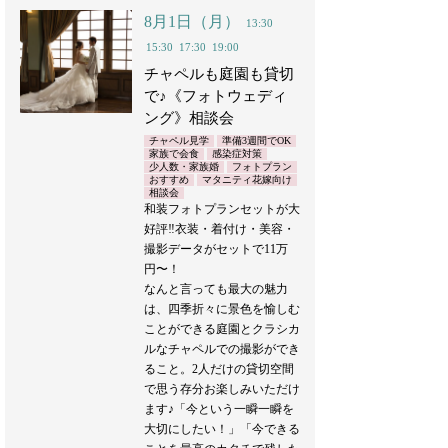
8月1日（月）
13:30
15:30
17:30
19:00
チャペルも庭園も貸切
で♪《フォトウェディ
ング》相談会
チャペル見学
準備3週間でOK
家族で会食
感染症対策
少人数・家族婚
フォトプラン
おすすめ
マタニティ花嫁向け
相談会
和装フォトプランセットが大
好評‼︎衣装・着付け・美容・
撮影データがセットで11万
円〜！
なんと言っても最大の魅力
は、四季折々に景色を愉しむ
ことができる庭園とクラシカ
ルなチャペルでの撮影ができ
ること。2人だけの貸切空間
で思う存分お楽しみいただけ
ます♪「今という一瞬一瞬を
大切にしたい！」「今できる