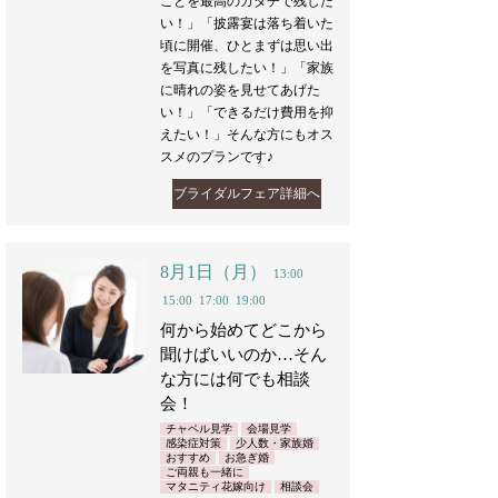
ことを最高のカタチで残した
い！」「披露宴は落ち着いた
頃に開催、ひとまずは思い出
を写真に残したい！」「家族
に晴れの姿を見せてあげた
い！」「できるだけ費用を抑
えたい！」そんな方にもオス
スメのプランです♪
ブライダルフェア詳細へ
8月1日（月）
13:00
15:00
17:00
19:00
何から始めてどこから
聞けばいいのか…そん
な方には何でも相談
会！
チャペル見学
会場見学
感染症対策
少人数・家族婚
おすすめ
お急ぎ婚
ご両親も一緒に
マタニティ花嫁向け
相談会