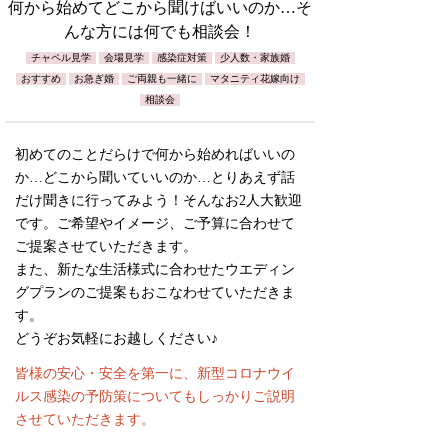
何から始めてどこから聞けばいいのか…そ
んな方には何でも相談会！
チャペル見学
会場見学
感染症対策
少人数・家族婚
おすすめ
お急ぎ婚
ご両親も一緒に
マタニティ花嫁向け
相談会
初めてのことだらけで何から始めればいいの
か…どこから聞いていいのか…とりあえず話
だけ聞きに行ってみよう！そんなお2人大歓迎
です。ご希望やイメージ、ご予算に合わせて
ご提案させていただきます。
また、新たな生活様式に合わせたウエディン
グプランのご提案もおこなわせていただきま
す。
どうぞお気軽にお越しください♪
皆様の安心・安全を第一に、新型コロナウイ
ルス感染の予防策についてもしっかりご説明
させていただきます。