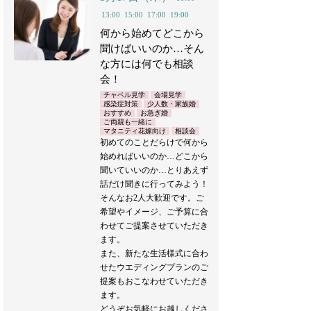
13:00
15:00
17:00
19:00
何から始めてどこから
聞けばいいのか…そん
な方には何でも相談
会！
チャペル見学
会場見学
感染症対策
少人数・家族婚
おすすめ
お急ぎ婚
ご両親も一緒に
マタニティ花嫁向け
相談会
初めてのことだらけで何から
始めればいいのか…どこから
聞いていいのか…とりあえず
話だけ聞きに行ってみよう！
そんなお2人大歓迎です。ご
希望やイメージ、ご予算に合
わせてご提案させていただき
ます。
また、新たな生活様式に合わ
せたウエディングプランのご
提案もおこなわせていただき
ます。
どうぞお気軽にお越しくださ