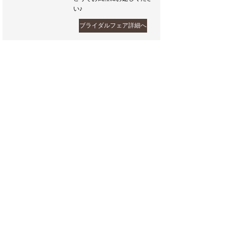
い♪
ブライダルフェア詳細へ
フェア一覧へ戻る
Inquiry & Contact
ご相談や、さらに詳しい内容はビーラクスマツカワ ブ
ライダルサロンへ。お気軽にご相談ください。見学予
約をすると、お待たせする事なくご案内できます。
tel:
0265-22-3673
11:00～21:00（火曜定休）
お問い合わせ
来館・ご相談予約
ブライダルフェア予約