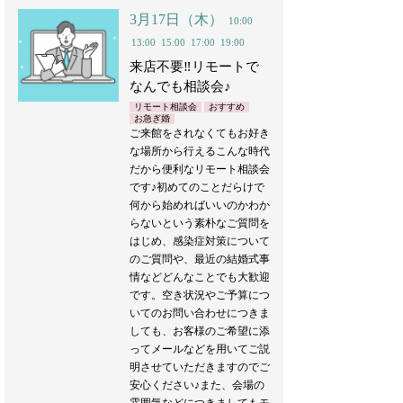
3月17日（木）
10:00
13:00
15:00
17:00
19:00
来店不要‼︎リモートで
なんでも相談会♪
リモート相談会
おすすめ
お急ぎ婚
ご来館をされなくてもお好き
な場所から行えるこんな時代
だから便利なリモート相談会
です♪初めてのことだらけで
何から始めればいいのかわか
らないという素朴なご質問を
はじめ、感染症対策について
のご質問や、最近の結婚式事
情などどんなことでも大歓迎
です。空き状況やご予算につ
いてのお問い合わせにつきま
しても、お客様のご希望に添
ってメールなどを用いてご説
明させていただきますのでご
安心ください♪また、会場の