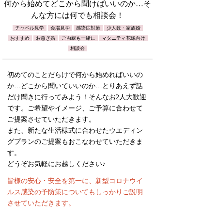
何から始めてどこから聞けばいいのか…そ
んな方には何でも相談会！
チャペル見学
会場見学
感染症対策
少人数・家族婚
おすすめ
お急ぎ婚
ご両親も一緒に
マタニティ花嫁向け
相談会
初めてのことだらけで何から始めればいいの
か…どこから聞いていいのか…とりあえず話
だけ聞きに行ってみよう！そんなお2人大歓迎
です。ご希望やイメージ、ご予算に合わせて
ご提案させていただきます。
また、新たな生活様式に合わせたウエディン
グプランのご提案もおこなわせていただきま
す。
どうぞお気軽にお越しください♪
皆様の安心・安全を第一に、新型コロナウイ
ルス感染の予防策についてもしっかりご説明
させていただきます。