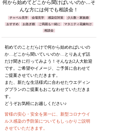
何から始めてどこから聞けばいいのか…そ
んな方には何でも相談会！
チャペル見学
会場見学
感染症対策
少人数・家族婚
おすすめ
お急ぎ婚
ご両親も一緒に
マタニティ花嫁向け
相談会
初めてのことだらけで何から始めればいいの
か…どこから聞いていいのか…とりあえず話
だけ聞きに行ってみよう！そんなお2人大歓迎
です。ご希望やイメージ、ご予算に合わせて
ご提案させていただきます。
また、新たな生活様式に合わせたウエディン
グプランのご提案もおこなわせていただきま
す。
どうぞお気軽にお越しください♪
皆様の安心・安全を第一に、新型コロナウイ
ルス感染の予防策についてもしっかりご説明
させていただきます。