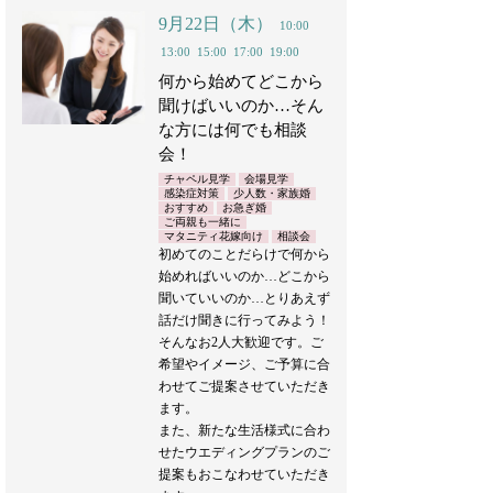
9月22日（木）
10:00
13:00
15:00
17:00
19:00
何から始めてどこから
聞けばいいのか…そん
な方には何でも相談
会！
チャペル見学
会場見学
感染症対策
少人数・家族婚
おすすめ
お急ぎ婚
ご両親も一緒に
マタニティ花嫁向け
相談会
初めてのことだらけで何から
始めればいいのか…どこから
聞いていいのか…とりあえず
話だけ聞きに行ってみよう！
そんなお2人大歓迎です。ご
希望やイメージ、ご予算に合
わせてご提案させていただき
ます。
また、新たな生活様式に合わ
せたウエディングプランのご
提案もおこなわせていただき