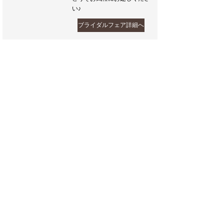
い♪
ブライダルフェア詳細へ
フェア一覧へ戻る
Inquiry & Contact
ご相談や、さらに詳しい内容はビーラクスマツカワ ブ
ライダルサロンへ。お気軽にご相談ください。見学予
約をすると、お待たせする事なくご案内できます。
tel:
0265-22-3673
11:00～21:00（火曜定休）
お問い合わせ
来館・ご相談予約
ブライダルフェア予約