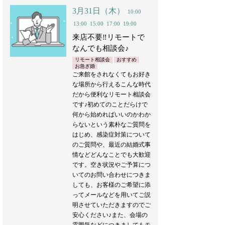
3月31日（木）
10:00
13:00
15:00
17:00
19:00
来店不要‼︎リモートで
なんでも相談会♪
リモート相談会
おすすめ
お急ぎ婚
ご来館をされなくてもお好き
な場所から行えるこんな時代
だから便利なリモート相談会
です♪初めてのことだらけで
何から始めればいいのかわか
らないという素朴なご質問を
はじめ、感染症対策について
のご質問や、最近の結婚式事
情などどんなことでも大歓迎
です。空き状況やご予算につ
いてのお問い合わせにつきま
しても、お客様のご希望に添
ってメールなどを用いてご説
明させていただきますのでご
安心ください♪また、会場の