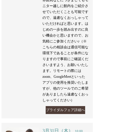
雰囲気などにつきましてもモ
ニター越しに館内をご紹介さ
せていただくことも可能です
ので、遠慮なくおっしゃって
いただければと思います。は
じめの一歩を踏み出すのに良
い機会かと思いますので、お
気軽にご参加ください♪（※
こちらの相談会は通信可能な
環境下であることが条件にな
りますので事前にご確認くだ
さいますよう、お願いいたし
ます。リモートの際には
zoom、GoogleMeetといった
アプリの使用を推奨いたしま
すが、他のツールでのご希望
がありましたら遠慮なくおっ
しゃってください）
ブライダルフェア詳細へ
3月31日（木）
10:00