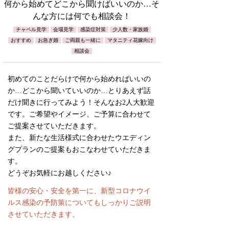
何から始めてどこから聞けばいいのか…そ
んな方には何でも相談会！
チャペル見学
会場見学
感染症対策
少人数・家族婚
おすすめ
お急ぎ婚
ご両親も一緒に
マタニティ花嫁向け
相談会
初めてのことだらけで何から始めればいいの
か…どこから聞いていいのか…とりあえず話
だけ聞きに行ってみよう！そんなお2人大歓迎
です。ご希望やイメージ、ご予算に合わせて
ご提案させていただきます。
また、新たな生活様式に合わせたウエディン
グプランのご提案もおこなわせていただきま
す。
どうぞお気軽にお越しください♪
皆様の安心・安全を第一に、新型コロナウイ
ルス感染の予防策についてもしっかりご説明
させていただきます。