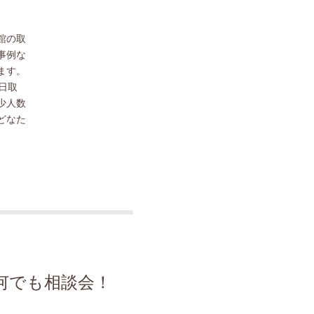
館の取
事例な
ます。
日取
少人数
どなた
何でも相談会！