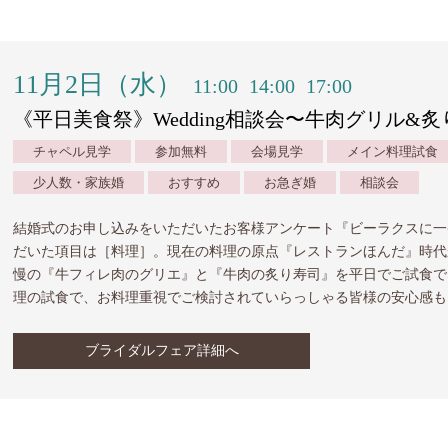
11月2日（水）
11:00
14:00
17:00
《平日美食祭》Wedding相談会〜牛肉グリル&
チャペル見学
参加無料
会場見学
メイン料理試食
少人数・家族婚
おすすめ
お急ぎ婚
相談会
結婚式のお申し込みをいただいたお客様アンケート『ビーラクスに一
だいた項目は［料理］。現在の料理の原点『レストランほんだ』時代
慢の『牛フィレ肉のグリエ』と『牛肉の炙り寿司』を平日でご試食で
理の試食で、お料理重視でご検討されていらっしゃる皆様の安心感も
ブライダルフェア詳細へ