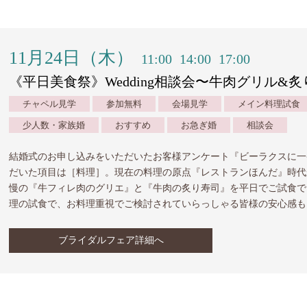
11月24日（木）
11:00
14:00
17:00
《平日美食祭》Wedding相談会〜牛肉グリル&
チャペル見学
参加無料
会場見学
メイン料理試食
少人数・家族婚
おすすめ
お急ぎ婚
相談会
結婚式のお申し込みをいただいたお客様アンケート『ビーラクスに一
だいた項目は［料理］。現在の料理の原点『レストランほんだ』時代
慢の『牛フィレ肉のグリエ』と『牛肉の炙り寿司』を平日でご試食で
理の試食で、お料理重視でご検討されていらっしゃる皆様の安心感も
ブライダルフェア詳細へ