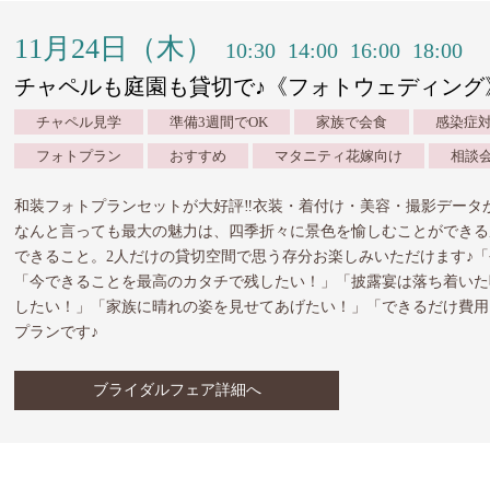
11月24日（木）
10:30
14:00
16:00
18:00
チャペルも庭園も貸切で♪《フォトウェディング
チャペル見学
準備3週間でOK
家族で会食
感染症
フォトプラン
おすすめ
マタニティ花嫁向け
相談
和装フォトプランセットが大好評‼︎衣装・着付け・美容・撮影データ
なんと言っても最大の魅力は、四季折々に景色を愉しむことができる
できること。2人だけの貸切空間で思う存分お楽しみいただけます♪
「今できることを最高のカタチで残したい！」「披露宴は落ち着いた
したい！」「家族に晴れの姿を見せてあげたい！」「できるだけ費用
プランです♪
ブライダルフェア詳細へ