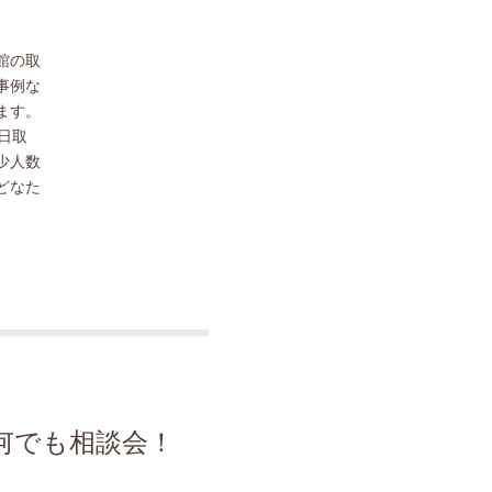
館の取
事例な
ます。
日取
少人数
どなた
何でも相談会！