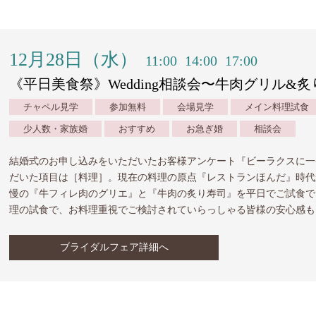
12月28日（水）
11:00
14:00
17:00
《平日美食祭》Wedding相談会〜牛肉グリル&
チャペル見学
参加無料
会場見学
メイン料理試食
少人数・家族婚
おすすめ
お急ぎ婚
相談会
結婚式のお申し込みをいただいたお客様アンケート『ビーラクスに一
だいた項目は［料理］。現在の料理の原点『レストランほんだ』時代
慢の『牛フィレ肉のグリエ』と『牛肉の炙り寿司』を平日でご試食で
理の試食で、お料理重視でご検討されていらっしゃる皆様の安心感も
ブライダルフェア詳細へ