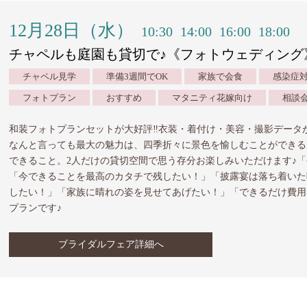
12月28日（水）
10:30
14:00
16:00
18:00
チャペルも庭園も貸切で♪《フォトウェディング
チャペル見学
準備3週間でOK
家族で会食
感染症
フォトプラン
おすすめ
マタニティ花嫁向け
相談
和装フォトプランセットが大好評‼︎衣装・着付け・美容・撮影データ
なんと言っても最大の魅力は、四季折々に景色を愉しむことができる
できること。2人だけの貸切空間で思う存分お楽しみいただけます♪
「今できることを最高のカタチで残したい！」「披露宴は落ち着いた
したい！」「家族に晴れの姿を見せてあげたい！」「できるだけ費用
プランです♪
ブライダルフェア詳細へ