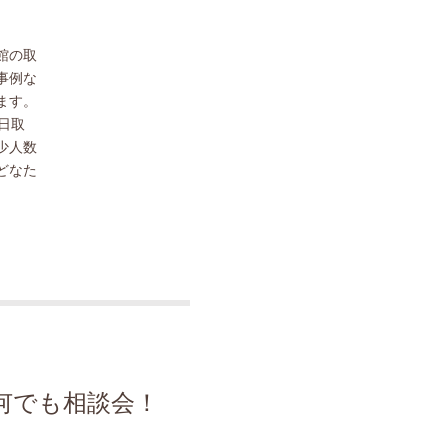
館の取
事例な
ます。
日取
少人数
どなた
何でも相談会！