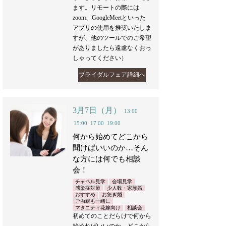
ます。リモートの際には
zoom、GoogleMeetといった
アプリの使用を推奨いたしま
すが、他のツールでのご希望
がありましたら遠慮なくおっ
しゃってください）
ブライダルフェア詳細へ
3月7日（月）
13:00
15:00
17:00
19:00
何から始めてどこから
聞けばいいのか…そん
な方には何でも相談
会！
チャペル見学
会場見学
感染症対策
少人数・家族婚
おすすめ
お急ぎ婚
ご両親も一緒に
マタニティ花嫁向け
相談会
初めてのことだらけで何から