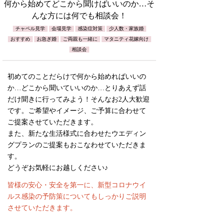
何から始めてどこから聞けばいいのか…そ
んな方には何でも相談会！
チャペル見学
会場見学
感染症対策
少人数・家族婚
おすすめ
お急ぎ婚
ご両親も一緒に
マタニティ花嫁向け
相談会
初めてのことだらけで何から始めればいいの
か…どこから聞いていいのか…とりあえず話
だけ聞きに行ってみよう！そんなお2人大歓迎
です。ご希望やイメージ、ご予算に合わせて
ご提案させていただきます。
また、新たな生活様式に合わせたウエディン
グプランのご提案もおこなわせていただきま
す。
どうぞお気軽にお越しください♪
皆様の安心・安全を第一に、新型コロナウイ
ルス感染の予防策についてもしっかりご説明
させていただきます。