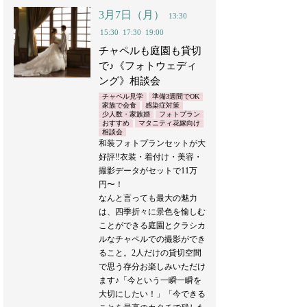
3月7日（月）
13:30
15:30
17:30
19:00
チャペルも庭園も貸切
で♪《フォトウェディ
ング》相談会
チャペル見学
準備3週間でOK
家族で会食
感染症対策
少人数・家族婚
フォトプラン
おすすめ
マタニティ花嫁向け
相談会
和装フォトプランセットが大
好評‼︎衣装・着付け・美容・
撮影データがセットで11万
円〜！
なんと言っても最大の魅力
は、四季折々に景色を愉しむ
ことができる庭園とクラシカ
ルなチャペルでの撮影ができ
ること。2人だけの貸切空間
で思う存分お楽しみいただけ
ます♪「今という一瞬一瞬を
大切にしたい！」「今できる