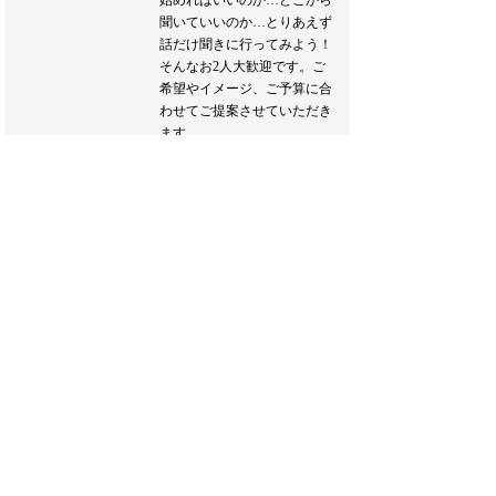
始めればいいのか…どこから
聞いていいのか…とりあえず
話だけ聞きに行ってみよう！
そんなお2人大歓迎です。ご
希望やイメージ、ご予算に合
わせてご提案させていただき
ます。
また、新たな生活様式に合わ
せたウエディングプランのご
提案もおこなわせていただき
ます。
どうぞお気軽にお越しくださ
い♪
ブライダルフェア詳細へ
フェア一覧へ戻る