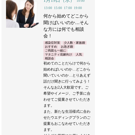
1月19日（水）
10:00
13:00
15:00
17:00
19:00
何から始めてどこから
聞けばいいのか…そん
な方には何でも相談
会！
感染症対策
少人数・家族婚
おすすめ
お急ぎ婚
ご両親も一緒に
マタニティ花嫁向け
人気
相談会
初めてのことだらけで何から
始めればいいのか…どこから
聞いていいのか…とりあえず
話だけ聞きに行ってみよう！
そんなお2人大歓迎です。ご
希望やイメージ、ご予算に合
わせてご提案させていただき
ます。
また、新たな生活様式に合わ
せたウエディングプランのご
提案もおこなわせていただき
ます。