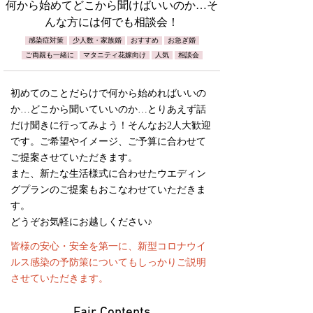
何から始めてどこから聞けばいいのか…そ
んな方には何でも相談会！
感染症対策
少人数・家族婚
おすすめ
お急ぎ婚
ご両親も一緒に
マタニティ花嫁向け
人気
相談会
初めてのことだらけで何から始めればいいの
か…どこから聞いていいのか…とりあえず話
だけ聞きに行ってみよう！そんなお2人大歓迎
です。ご希望やイメージ、ご予算に合わせて
ご提案させていただきます。
また、新たな生活様式に合わせたウエディン
グプランのご提案もおこなわせていただきま
す。
どうぞお気軽にお越しください♪
皆様の安心・安全を第一に、新型コロナウイ
ルス感染の予防策についてもしっかりご説明
させていただきます。
Fair Contents