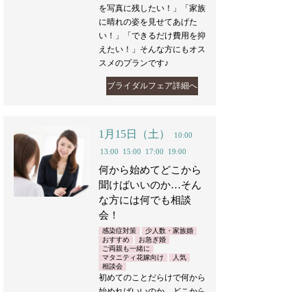
を写真に残したい！」「家族
に晴れの姿を見せてあげた
い！」「できるだけ費用を抑
えたい！」そんな方にもオス
スメのプランです♪
ブライダルフェア詳細へ
1月15日（土）
10:00
13:00
15:00
17:00
19:00
何から始めてどこから
聞けばいいのか…そん
な方には何でも相談
会！
感染症対策
少人数・家族婚
おすすめ
お急ぎ婚
ご両親も一緒に
マタニティ花嫁向け
人気
相談会
初めてのことだらけで何から
始めればいいのか…どこから
聞いていいのか…とりあえず