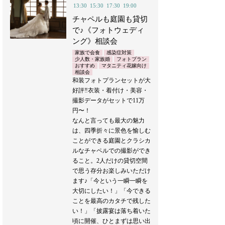
13:30
15:30
17:30
19:00
チャペルも庭園も貸切
で♪《フォトウェディ
ング》相談会
家族で会食
感染症対策
少人数・家族婚
フォトプラン
おすすめ
マタニティ花嫁向け
相談会
和装フォトプランセットが大
好評‼︎衣装・着付け・美容・
撮影データがセットで11万
円〜！
なんと言っても最大の魅力
は、四季折々に景色を愉しむ
ことができる庭園とクラシカ
ルなチャペルでの撮影ができ
ること。2人だけの貸切空間
で思う存分お楽しみいただけ
ます♪「今という一瞬一瞬を
大切にしたい！」「今できる
ことを最高のカタチで残した
い！」「披露宴は落ち着いた
頃に開催、ひとまずは思い出