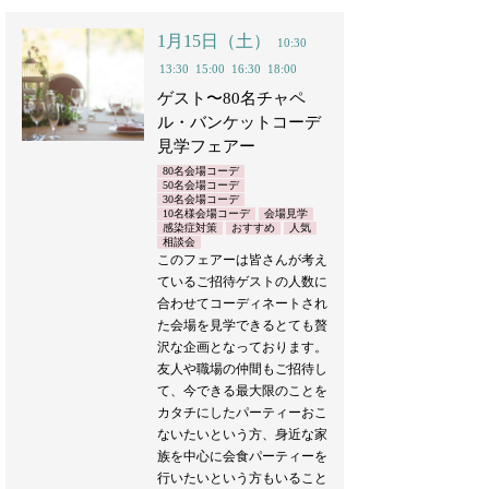
1月15日（土）
10:30
13:30
15:00
16:30
18:00
ゲスト〜80名チャペ
ル・バンケットコーデ
見学フェアー
80名会場コーデ
50名会場コーデ
30名会場コーデ
10名様会場コーデ
会場見学
感染症対策
おすすめ
人気
相談会
このフェアーは皆さんが考え
ているご招待ゲストの人数に
合わせてコーディネートされ
た会場を見学できるとても贅
沢な企画となっております。
友人や職場の仲間もご招待し
て、今できる最大限のことを
カタチにしたパーティーおこ
ないたいという方、身近な家
族を中心に会食パーティーを
行いたいという方もいること