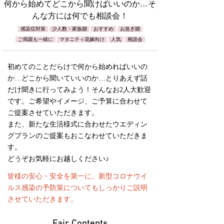
何から始めてどこから聞けばいいのか…そ
んな方には何でも相談会！
感染症対策
少人数・家族婚
おすすめ
お急ぎ婚
ご両親も一緒に
マタニティ花嫁向け
人気
相談会
初めてのことだらけで何から始めればいいの
か…どこから聞いていいのか…とりあえず話
だけ聞きに行ってみよう！そんなお2人大歓迎
です。ご希望やイメージ、ご予算に合わせて
ご提案させていただきます。
また、新たな生活様式に合わせたウエディン
グプランのご提案もおこなわせていただきま
す。
どうぞお気軽にお越しください♪
皆様の安心・安全を第一に、新型コロナウイ
ルス感染の予防策についてもしっかりご説明
させていただきます。
Fair Contents