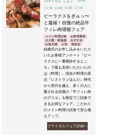
1月15日（土）
10:00
11:30
13:00
16:00
17:30
ビーラクスをぎゅっ〜
と凝縮！自慢の絶品牛
フィレ肉堪能フェア
メイン料理試食
お料理重視
少人数・家族婚
おすすめ
お急ぎ婚
人気
相談会
結婚式のお申し込みをいただ
いたお客様アンケート『ビー
ラクスに一番期待するとこ
ろ』で最も支持いただいたの
は［料理］。現在の料理の原
点『レストランほんだ』時代
から世代を越え、多くの人に
愛される自慢の『牛フィレ肉
のグリエ』を限定でご試食で
きるお得なフェア。こだわり
のメイン料理の試食で安心感
もアップ。
ブライダルフェア詳細へ