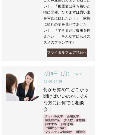
ことを最高のカタチで残した
い！」「披露宴は落ち着いた
頃に開催、ひとまずは思い出
を写真に残したい！」「家族
に晴れの姿を見せてあげた
い！」「できるだけ費用を抑
えたい！」そんな方にもオス
スメのプランです♪
ブライダルフェア詳細へ
2月6日（月）
14:30
16:00
17:30
何から始めてどこから
聞けばいいのか…そん
な方には何でも相談
会！
チャペル見学
会場見学
感染症対策
少人数・家族婚
おすすめ
お急ぎ婚
ご両親も一緒に
マタニティ花嫁向け
相談会