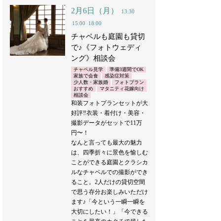
2月6日（月）
13:30
15:00
18:00
チャペルも庭園も貸切
で♪《フォトウェディ
ング》相談会
チャペル見学
準備3週間でOK
家族で会食
感染症対策
少人数・家族婚
フォトプラン
おすすめ
マタニティ花嫁向け
相談会
和装フォトプランセットが大
好評‼︎衣装・着付け・美容・
撮影データがセットで11万
円〜！
なんと言っても最大の魅力
は、四季折々に景色を愉しむ
ことができる庭園とクラシカ
ルなチャペルでの撮影ができ
ること。2人だけの貸切空間
で思う存分お楽しみいただけ
ます♪「今という一瞬一瞬を
大切にしたい！」「今できる