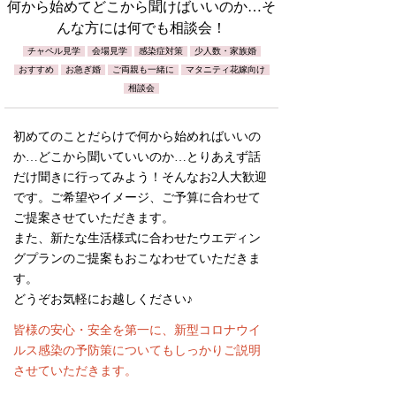
何から始めてどこから聞けばいいのか…そ
んな方には何でも相談会！
チャペル見学
会場見学
感染症対策
少人数・家族婚
おすすめ
お急ぎ婚
ご両親も一緒に
マタニティ花嫁向け
相談会
初めてのことだらけで何から始めればいいの
か…どこから聞いていいのか…とりあえず話
だけ聞きに行ってみよう！そんなお2人大歓迎
です。ご希望やイメージ、ご予算に合わせて
ご提案させていただきます。
また、新たな生活様式に合わせたウエディン
グプランのご提案もおこなわせていただきま
す。
どうぞお気軽にお越しください♪
皆様の安心・安全を第一に、新型コロナウイ
ルス感染の予防策についてもしっかりご説明
させていただきます。